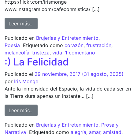
https:/flickr.com/irismonge
www.instagram.com/cafeconmistica/ […]
Leer más…
Publicado en
Brujerías y Entretenimiento
,
Poesía
Etiquetado como
corazón
,
frustración
,
melancolía
,
tristeza
,
vida
1 comentario
:) La Felicidad
Publicado el
29 noviembre, 2017
(31 agosto, 2025)
por
Iris Monge
Ante la inmensidad del Espacio, la vida de cada ser en
la Tierra dura apenas un instante… […]
Leer más…
Publicado en
Brujerías y Entretenimiento
,
Prosa y
Narrativa
Etiquetado como
alegría
,
amar
,
amistad
,