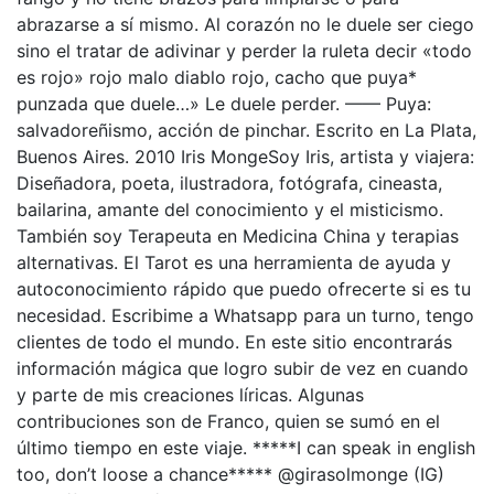
abrazarse a sí mismo. Al corazón no le duele ser ciego
sino el tratar de adivinar y perder la ruleta decir «todo
es rojo» rojo malo diablo rojo, cacho que puya*
punzada que duele…» Le duele perder. —— Puya:
salvadoreñismo, acción de pinchar. Escrito en La Plata,
Buenos Aires. 2010 Iris MongeSoy Iris, artista y viajera:
Diseñadora, poeta, ilustradora, fotógrafa, cineasta,
bailarina, amante del conocimiento y el misticismo.
También soy Terapeuta en Medicina China y terapias
alternativas. El Tarot es una herramienta de ayuda y
autoconocimiento rápido que puedo ofrecerte si es tu
necesidad. Escribime a Whatsapp para un turno, tengo
clientes de todo el mundo. En este sitio encontrarás
información mágica que logro subir de vez en cuando
y parte de mis creaciones líricas. Algunas
contribuciones son de Franco, quien se sumó en el
último tiempo en este viaje. *****I can speak in english
too, don’t loose a chance***** @girasolmonge (IG)