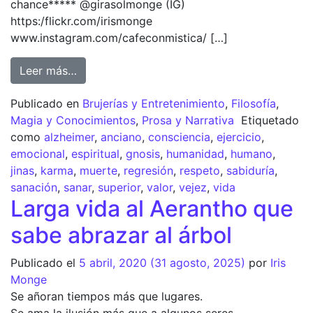
chance***** @girasolmonge (IG)
https:/flickr.com/irismonge
www.instagram.com/cafeconmistica/ […]
Leer más…
Publicado en
Brujerías y Entretenimiento
,
Filosofía
,
Magia y Conocimientos
,
Prosa y Narrativa
Etiquetado
como
alzheimer
,
anciano
,
consciencia
,
ejercicio
,
emocional
,
espiritual
,
gnosis
,
humanidad
,
humano
,
jinas
,
karma
,
muerte
,
regresión
,
respeto
,
sabiduría
,
sanación
,
sanar
,
superior
,
valor
,
vejez
,
vida
Larga vida al Aerantho que
sabe abrazar al árbol
Publicado el
5 abril, 2020
(31 agosto, 2025)
por
Iris
Monge
Se añoran tiempos más que lugares.