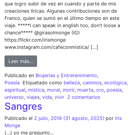
que logro subir de vez en cuando y parte de mis
creaciones líricas. Algunas contribuciones son de
Franco, quien se sumó en el último tiempo en este
viaje. *****I can speak in english too, don’t loose a
chance***** @girasolmonge (IG)
https:/flickr.com/irismonge
www.instagram.com/cafeconmistica/ […]
Leer más…
Publicado en
Brujerías y Entretenimiento
,
Poesía
Etiquetado como
belleza
,
caminos
,
ecológica
,
espiritual
,
mística
,
moral
,
morir
,
muerte
,
oro
,
poesía
,
universo
,
viajes
,
vida
,
vivir
2 comentarios
Sangres
Publicado el
2 julio, 2019
(31 agosto, 2025)
por
Iris
Monge
(…) yo me pregunto…