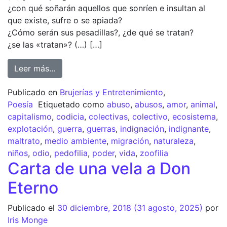
¿con qué soñarán aquellos que sonríen e insultan al
que existe, sufre o se apiada?
¿Cómo serán sus pesadillas?, ¿de qué se tratan?
¿se las «tratan»? (…) […]
Leer más…
Publicado en
Brujerías y Entretenimiento
,
Poesía
Etiquetado como
abuso
,
abusos
,
amor
,
animal
,
capitalismo
,
codicia
,
colectivas
,
colectivo
,
ecosistema
,
explotación
,
guerra
,
guerras
,
indignación
,
indignante
,
maltrato
,
medio ambiente
,
migración
,
naturaleza
,
niños
,
odio
,
pedofilia
,
poder
,
vida
,
zoofilia
Carta de una vela a Don
Eterno
Publicado el
30 diciembre, 2018
(31 agosto, 2025)
por
Iris Monge