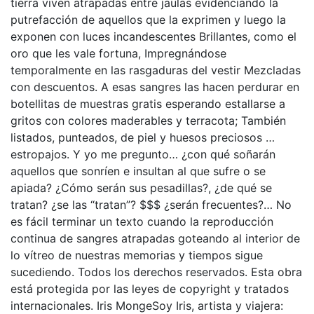
tierra viven atrapadas entre jaulas evidenciando la
putrefacción de aquellos que la exprimen y luego la
exponen con luces incandescentes Brillantes, como el
oro que les vale fortuna, Impregnándose
temporalmente en las rasgaduras del vestir Mezcladas
con descuentos. A esas sangres las hacen perdurar en
botellitas de muestras gratis esperando estallarse a
gritos con colores maderables y terracota; También
listados, punteados, de piel y huesos preciosos …
estropajos. Y yo me pregunto… ¿con qué soñarán
aquellos que sonríen e insultan al que sufre o se
apiada? ¿Cómo serán sus pesadillas?, ¿de qué se
tratan? ¿se las “tratan”? $$$ ¿serán frecuentes?… No
es fácil terminar un texto cuando la reproducción
continua de sangres atrapadas goteando al interior de
lo vítreo de nuestras memorias y tiempos sigue
sucediendo. Todos los derechos reservados. Esta obra
está protegida por las leyes de copyright y tratados
internacionales. Iris MongeSoy Iris, artista y viajera: