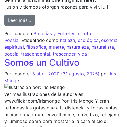
Se ama la ilusión más que a algunos seres.
Ilusión y tiempos otorgan razones para vivir. […]
Leer más…
Publicado en
Brujerías y Entretenimiento
,
Poesía
Etiquetado como
belleza
,
ecológica
,
esencia
,
espiritual
,
filosófica
,
muerte
,
naturaleza
,
naturalista
,
poesía
,
trascendental
,
trascender
,
vida
Somos un Cultivo
Publicado el
3 abril, 2020
(31 agosto, 2025)
por
Iris
Monge
ver más ilustraciones de la autora en:
www.flickr.com/irismonge Por: Iris Monge Y eran
redondas las gotas que a la distancia, y todas juntas
habían armado un lienzo flexible, movedizo, reflejante
y luminoso como para mostrarle la cara al cielo.