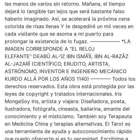
las manos de varios sin retorno. Mañana, el tiempo
dejará lo tangible tan lejos que será bastante falso
haberlo imaginado. Así, se acelerará la próxima cena
colorida de risas llenas Y te despediré un mil veces en
cada visitante que se asoma a mi puerto para
prolongar la existencia de lo fugaz. —————— *LA
IMAGEN CORRESPONDE A “EL RELOJ
ELEFANTE” DEABŪ AL-‘IZ IBN ISMĀ’ĪL IBN AL-RAZĀZ
AL-JAZARĪ (CIENTÍFICO, ERUDITO, ARTISTA,
ASTRÓNOMO, INVENTOR E INGENIERO MECÁNICO
KURDO ALLÁ POR LOS AÑOS 1140) ———— Todos los
derechos reservados. Esta obra está protegida por las
leyes de copyright y tratados internacionales. Iris
MongeSoy Iris, artista y viajera: Diseñadora, poeta,
ilustradora, fotógrafa, cineasta, bailarina, amante del
conocimiento y el misticismo. También soy Terapeuta
en Medicina China y terapias alternativas. El Tarot es
una herramienta de ayuda y autoconocimiento rápido
que puedo ofrecerte si es tu necesidad. Escribime a