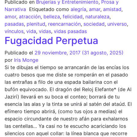
Publicado en
Brujerías y Entretenimiento
,
Prosa y
Narrativa
Etiquetado como
alegría
,
amar
,
amistad
,
amor
,
atracción
,
belleza
,
felicidad
,
naturaleza
,
pasadas
,
plenitud
,
reencarnación
,
sociedad
,
universo
,
vínculos
,
vida
,
vidas
,
vidas pasadas
Fugacidad Perpetua
Publicado el
29 noviembre, 2017
(31 agosto, 2025)
por
Iris Monge
Si te dibujas el tiempo se arrancarán de las encías los
cuatro besos que me diste se romperán en el pasado
las entrañas a filo de una espada bailarina con el
bufón equivocado. El dragón del Reloj Elefante* (de Al
Jazirí) llevará en su boca el conteo; borrará de tu
esencia las alas y la tinta se unirá al satén del ataúd. El
efímero tiempo abrirá, (como tus ojos a medias) el
espacio circundante de nuestro afán para exhalarnos
las centellas… Ya casi no te escucho acariciando los
silencios con aquel collar: la línea blanca que recorre