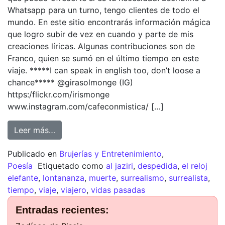
Whatsapp para un turno, tengo clientes de todo el
mundo. En este sitio encontrarás información mágica
que logro subir de vez en cuando y parte de mis
creaciones líricas. Algunas contribuciones son de
Franco, quien se sumó en el último tiempo en este
viaje. *****I can speak in english too, don’t loose a
chance***** @girasolmonge (IG)
https:/flickr.com/irismonge
www.instagram.com/cafeconmistica/ […]
Leer más…
Publicado en
Brujerías y Entretenimiento
,
Poesía
Etiquetado como
al jaziri
,
despedida
,
el reloj
elefante
,
lontananza
,
muerte
,
surrealismo
,
surrealista
,
tiempo
,
viaje
,
viajero
,
vidas pasadas
Entradas recientes: