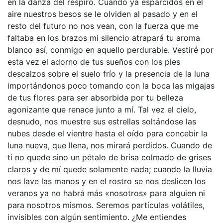
en la danza del respiro. Cuando ya esparcidos en el
aire nuestros besos se le olviden al pasado y en el
resto del futuro no nos vean, con la fuerza que me
faltaba en los brazos mi silencio atrapará tu aroma
blanco así, conmigo en aquello perdurable. Vestiré por
esta vez el adorno de tus sueños con los pies
descalzos sobre el suelo frío y la presencia de la luna
importándonos poco tomando con la boca las migajas
de tus flores para ser absorbida por tu belleza
agonizante que renace junto a mí. Tal vez el cielo,
desnudo, nos muestre sus estrellas soltándose las
nubes desde el vientre hasta el oído para concebir la
luna nueva, que llena, nos mirará perdidos. Cuando de
ti no quede sino un pétalo de brisa colmado de grises
claros y de mí quede solamente nada; cuando la lluvia
nos lave las manos y en el rostro se nos deslicen los
veranos ya no habrá más «nosotros» para alguien ni
para nosotros mismos. Seremos partículas volátiles,
invisibles con algún sentimiento. ¿Me entiendes