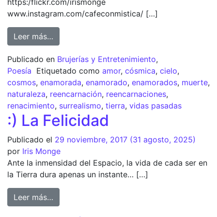
https:/flickr.com/irismonge
www.instagram.com/cafeconmistica/ […]
Leer más…
Publicado en
Brujerías y Entretenimiento
,
Poesía
Etiquetado como
amor
,
cósmica
,
cielo
,
cosmos
,
enamorada
,
enamorado
,
enamorados
,
muerte
,
naturaleza
,
reencarnación
,
reencarnaciones
,
renacimiento
,
surrealismo
,
tierra
,
vidas pasadas
:) La Felicidad
Publicado el
29 noviembre, 2017
(31 agosto, 2025)
por
Iris Monge
Ante la inmensidad del Espacio, la vida de cada ser en
la Tierra dura apenas un instante… […]
Leer más…