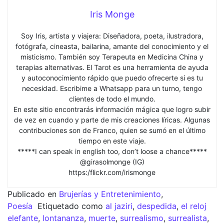
Iris Monge
Soy Iris, artista y viajera: Diseñadora, poeta, ilustradora,
fotógrafa, cineasta, bailarina, amante del conocimiento y el
misticismo. También soy Terapeuta en Medicina China y
terapias alternativas. El Tarot es una herramienta de ayuda
y autoconocimiento rápido que puedo ofrecerte si es tu
necesidad. Escribime a Whatsapp para un turno, tengo
clientes de todo el mundo.
En este sitio encontrarás información mágica que logro subir
de vez en cuando y parte de mis creaciones líricas. Algunas
contribuciones son de Franco, quien se sumó en el último
tiempo en este viaje.
*****I can speak in english too, don’t loose a chance*****
@girasolmonge (IG)
https:/flickr.com/irismonge
Publicado en
Brujerías y Entretenimiento
,
Poesía
Etiquetado como
al jaziri
,
despedida
,
el reloj
elefante
,
lontananza
,
muerte
,
surrealismo
,
surrealista
,