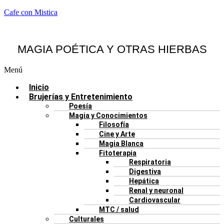
Cafe con Mistica
MAGIA POÉTICA Y OTRAS HIERBAS
Menú
Inicio
Brujerías y Entretenimiento
Poesía
Magia y Conocimientos
Filosofía
Cine y Arte
Magia Blanca
Fitoterapia
Respiratoria
Digestiva
Hepática
Renal y neuronal
Cardiovascular
MTC / salud
Culturales