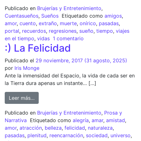
Publicado en
Brujerías y Entretenimiento
,
Cuentasueños
,
Sueños
Etiquetado como
amigos
,
amor
,
cuento
,
extraño
,
muerte
,
onírico
,
pasadas
,
portal
,
recuerdos
,
regresiones
,
sueño
,
tiempo
,
viajes
en el tiempo
,
vidas
1 comentario
:) La Felicidad
Publicado el
29 noviembre, 2017
(31 agosto, 2025)
por
Iris Monge
Ante la inmensidad del Espacio, la vida de cada ser en
la Tierra dura apenas un instante… […]
Leer más…
Publicado en
Brujerías y Entretenimiento
,
Prosa y
Narrativa
Etiquetado como
alegría
,
amar
,
amistad
,
amor
,
atracción
,
belleza
,
felicidad
,
naturaleza
,
pasadas
,
plenitud
,
reencarnación
,
sociedad
,
universo
,