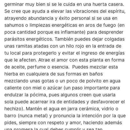
germinar muy bien si se le cuida en una huerta casera.
Se cree que ayuda a elevar las vibraciones del espíritu,
atrayendo abundancia y éxito personal si se usa en
sahumos o limpiezas energéticas en aros de fuego (en
poca cantidad porque es inflamante) para desprender
parásitos energéticos. También puedes dejar colgadas
unas ramitas atadas con un hilo rojo en la entrada de
tu local para protegerlo y evitar el ingreso de energías
que le afecten. Atrae el amor con esta planta en forma
de aceite, perfume o esencia. Puedes mezclar esta
hierba en cualquiera de sus formas en baños
mezclando unas gotas o un poco de polvito en agua
caliente con miel o azúcar (un paso importante para
endulzar la pócima, pues algunos creen que usarla
sola puede acarrear ira de entidades y desfavorecer el
hechizo). Mantén el agua en jarra cerámica, vidrio o
barro (nunca metal) y pronuncia la intención por la que
pides, siempre con respeto y amor, haciendo además
una promesa la cual debes cumplir y sea tan