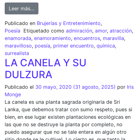
Leer más…
Publicado en
Brujerías y Entretenimiento
,
Poesía
Etiquetado como
admiración
,
amor
,
atracción
,
enamorada
,
enamoramiento
,
encuentros
,
maravilla
,
maravilloso
,
poesía
,
primer encuentro
,
química
,
surrealista
LA CANELA Y SU
DULZURA
Publicado el
30 mayo, 2020
(31 agosto, 2025)
por
Iris
Monge
La canela es una planta sagrada originaria de Sri
Lanka, que debemos tratar con sumo respeto, pues si
bien, en ese lugar existen plantaciones ecológicas en
las que no se destruye la planta por completo, no
puedo asegurar que no se tale entera en algún otro
sitio donde se le cultive). Lo cierto es, que tanto la