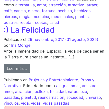
como
alternativa
,
amor
,
atracción
,
atractivo
,
atraer
,
café
,
canela
,
dinero
,
fortuna
,
hechizo
,
hechizos
,
hierbas
,
magia
,
medicina
,
medicinales
,
plantas
,
postres
,
receta
,
recetas
,
salud
:) La Felicidad
Publicado el
29 noviembre, 2017
(31 agosto, 2025)
por
Iris Monge
Ante la inmensidad del Espacio, la vida de cada ser en
la Tierra dura apenas un instante… […]
Leer más…
Publicado en
Brujerías y Entretenimiento
,
Prosa y
Narrativa
Etiquetado como
alegría
,
amar
,
amistad
,
amor
,
atracción
,
belleza
,
felicidad
,
naturaleza
,
pasadas
,
plenitud
,
reencarnación
,
sociedad
,
universo
,
vínculos
,
vida
,
vidas
,
vidas pasadas