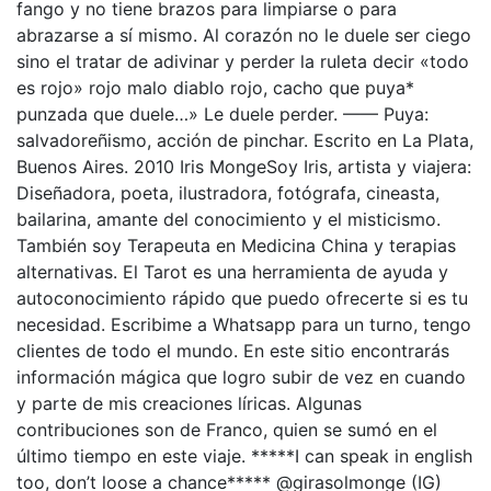
fango y no tiene brazos para limpiarse o para
abrazarse a sí mismo. Al corazón no le duele ser ciego
sino el tratar de adivinar y perder la ruleta decir «todo
es rojo» rojo malo diablo rojo, cacho que puya*
punzada que duele…» Le duele perder. —— Puya:
salvadoreñismo, acción de pinchar. Escrito en La Plata,
Buenos Aires. 2010 Iris MongeSoy Iris, artista y viajera:
Diseñadora, poeta, ilustradora, fotógrafa, cineasta,
bailarina, amante del conocimiento y el misticismo.
También soy Terapeuta en Medicina China y terapias
alternativas. El Tarot es una herramienta de ayuda y
autoconocimiento rápido que puedo ofrecerte si es tu
necesidad. Escribime a Whatsapp para un turno, tengo
clientes de todo el mundo. En este sitio encontrarás
información mágica que logro subir de vez en cuando
y parte de mis creaciones líricas. Algunas
contribuciones son de Franco, quien se sumó en el
último tiempo en este viaje. *****I can speak in english
too, don’t loose a chance***** @girasolmonge (IG)