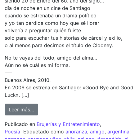
siendo 20 de Enero del 6o. año del siglo…
día de noche en un cine de Santiago
cuando se estrenaba un drama político
y yo tan perdida como hoy que sé llorar
volvería a preguntar quién fuiste
solo para escuchar tus historias de cárcel y exilio,
o al menos para decirnos el título de Clooney.
No te vayas del todo, amigo del alma…
Aún no sé cuál es mi forma.
—–
Buenos Aires, 2010.
En 2006 se estrena en Santiago: «Good Bye and Good
Luck». […]
Leer más…
Publicado en
Brujerías y Entretenimiento
,
Poesía
Etiquetado como
añoranza
,
amigo
,
argentina
,