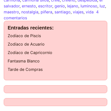
carmona
,
carmona ulloa
,
chile
,
chileno
,
despedida
,
el
salvador
,
ernesto
,
escritor
,
genio
,
lejano
,
luminoso
,
luz
,
maestro
,
nostalgia
,
piñera
,
santiago
,
viajes
,
vida
4
comentarios
Entradas recientes:
Zodíaco de Piscis
Zodíaco de Acuario
Zodíaco de Capricornio
Fantasma Blanco
Tarde de Compras