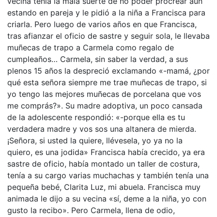
vecina tenía la mala suerte de no poder procrear aún
estando en pareja y le pidió a la niña a Francisca para
criarla. Pero luego de varios años en que Francisca,
tras afianzar el oficio de sastre y seguir sola, le llevaba
muñecas de trapo a Carmela como regalo de
cumpleaños… Carmela, sin saber la verdad, a sus
plenos 15 años la despreció exclamando «-mamá, ¿por
qué esta señora siempre me trae muñecas de trapo, si
yo tengo las mejores muñecas de porcelana que vos
me comprás?». Su madre adoptiva, un poco cansada
de la adolescente respondió: «-porque ella es tu
verdadera madre y vos sos una altanera de mierda.
¡Señora, si usted la quiere, llévesela, yo ya no la
quiero, es una jodida» Francisca había crecido, ya era
sastre de oficio, había montado un taller de costura,
tenía a su cargo varias muchachas y también tenía una
pequeña bebé, Clarita Luz, mi abuela. Francisca muy
animada le dijo a su vecina «sí, deme a la niña, yo con
gusto la recibo». Pero Carmela, llena de odio,