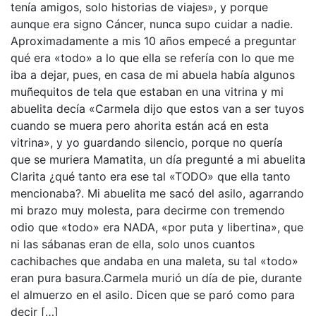
tenía amigos, solo historias de viajes», y porque
aunque era signo Cáncer, nunca supo cuidar a nadie.
Aproximadamente a mis 10 años empecé a preguntar
qué era «todo» a lo que ella se refería con lo que me
iba a dejar, pues, en casa de mi abuela había algunos
muñequitos de tela que estaban en una vitrina y mi
abuelita decía «Carmela dijo que estos van a ser tuyos
cuando se muera pero ahorita están acá en esta
vitrina», y yo guardando silencio, porque no quería
que se muriera Mamatita, un día pregunté a mi abuelita
Clarita ¿qué tanto era ese tal «TODO» que ella tanto
mencionaba?. Mi abuelita me sacó del asilo, agarrando
mi brazo muy molesta, para decirme con tremendo
odio que «todo» era NADA, «por puta y libertina», que
ni las sábanas eran de ella, solo unos cuantos
cachibaches que andaba en una maleta, su tal «todo»
eran pura basura.Carmela murió un día de pie, durante
el almuerzo en el asilo. Dicen que se paró como para
decir […]