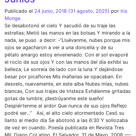
Publicado el
24 junio, 2018
(31 agosto, 2025)
por
Iris
Monge
Se desabotonó el cielo Y sacudió de su traje las
estrellas; Metió las manos en las bolsas Y mirando a la
nada, se puso a decir: -“Lluévanme, nubes porque mis
ojos se agacharon a ver a una doncella y de su
pétalo amargo estoy envenenado. Con el sol evaporé
el rocío de sus ojos Y con las manos del día exhibí su
belleza; Le sonreía de lado con la luna Y dejándose
besar por picaflores Mis mañanas se opacaban. En
desvelo, nuevamente, en este alba Nubes mías, nubes
blancas, Con sus trajes de tristeza Exhálenme gritadas
gotas de lumbre; ¡destrúyanme este sueño!
Despiértenme al ardor Que nunca de sus ojos Reflejo
podré ser…” Así, el alto cielo atormentado Cesó su
llanto al medio día Se abotonó a las 6:30 Y sollozaba
de vez en cuando. Poesía publicada en Revista Tres
Mil, Diario CoLatino, El Salvador, 31 de Mayo, 2008 —-