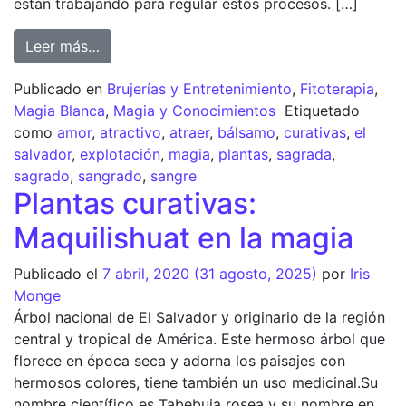
están trabajando para regular estos procesos. […]
Leer más…
Publicado en
Brujerías y Entretenimiento
,
Fitoterapia
,
Magia Blanca
,
Magia y Conocimientos
Etiquetado
como
amor
,
atractivo
,
atraer
,
bálsamo
,
curativas
,
el
salvador
,
explotación
,
magia
,
plantas
,
sagrada
,
sagrado
,
sangrado
,
sangre
Plantas curativas:
Maquilishuat en la magia
Publicado el
7 abril, 2020
(31 agosto, 2025)
por
Iris
Monge
Árbol nacional de El Salvador y originario de la región
central y tropical de América. Este hermoso árbol que
florece en época seca y adorna los paisajes con
hermosos colores, tiene también un uso medicinal.Su
nombre científico es Tabebuia rosea y su nombre en