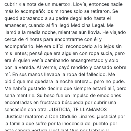
cubrir «la nota de un muerto». Llovía, entonces nadie
más lo acompañó: los mirones solo se retiraron. Se
quedó abrazando a su padre degollado hasta el
amanecer, cuando al fin llegó Medicina Legal. Me
llamó a la media noche, mientras aún llovía. He viajado
cerca de 4 horas para encontrarme con él y
acompañarlo. Me era difícil reconocerlo a lo lejos sin
mis lentes; pensé que era alguien con ropa sucia, pero
era él quien venía caminando ensangrentado y solo
por la vereda. Al verme, cayó rendido y cansado sobre
mí. En sus manos llevaba la ropa del fallecido. Me
pidió que me quedara la noche entera… pero no pude.
Me habría gustado decirle que siempre estaré allí, pero
sería mentirle. Su beso fue un impulso de emociones
encontradas en frustrada búsqueda por cubrir una
sensación con otra. JUSTICIA, TE LLAMAMOS
¡Justicia! mataron a Don Obdulio Linares. ¡Justicia! por
la familia que sufre por la inocencia del pueblo por
esta sangre vertida ¡Justicia! Que por trabajo y