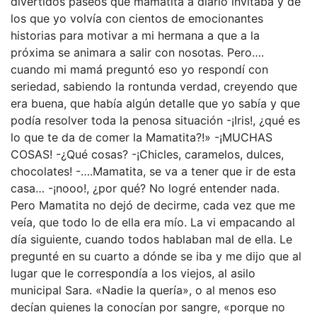
divertidos paseos que mamatita a diario invitaba y de
los que yo volvía con cientos de emocionantes
historias para motivar a mi hermana a que a la
próxima se animara a salir con nosotas. Pero….
cuando mi mamá preguntó eso yo respondí con
seriedad, sabiendo la rontunda verdad, creyendo que
era buena, que había algún detalle que yo sabía y que
podía resolver toda la penosa situación -¡Iris!, ¿qué es
lo que te da de comer la Mamatita?!» -¡MUCHAS
COSAS! -¿Qué cosas? -¡Chicles, caramelos, dulces,
chocolates! -….Mamatita, se va a tener que ir de esta
casa… -¡nooo!, ¿por qué? No logré entender nada.
Pero Mamatita no dejó de decirme, cada vez que me
veía, que todo lo de ella era mío. La vi empacando al
día siguiente, cuando todos hablaban mal de ella. Le
pregunté en su cuarto a dónde se iba y me dijo que al
lugar que le correspondía a los viejos, al asilo
municipal Sara. «Nadie la quería», o al menos eso
decían quienes la conocían por sangre, «porque no