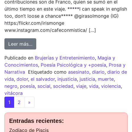
contribuciones son de Franco, quien se sumó en el
último tiempo en este viaje. *****I can speak in english
too, don’t loose a chance***** @girasolmonge (IG)
https:/flickr.com/irismonge
www.instagram.com/cafeconmistica/ […]
Leer más…
Publicado en
Brujerías y Entretenimiento
,
Magia y
Conocimientos
,
Poesía Psicológica y +poesía
,
Prosa y
Narrativa
Etiquetado como
asesinato
,
diario
,
diario de
vida
,
dolor
,
el salvador
,
injusticia
,
justicia
,
muerte
,
negro
,
poesía
,
social
,
sociedad
,
viaje
,
vida
,
violencia
,
vitácora
1
2
»
Entradas recientes:
Zodíaco de Piscis