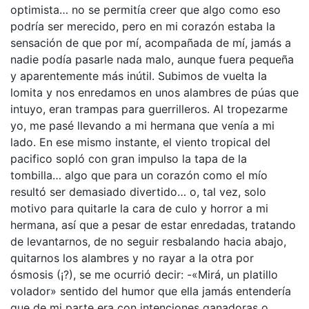
optimista… no se permitía creer que algo como eso
podría ser merecido, pero en mi corazón estaba la
sensación de que por mí, acompañada de mí, jamás a
nadie podía pasarle nada malo, aunque fuera pequeña
y aparentemente más inútil. Subimos de vuelta la
lomita y nos enredamos en unos alambres de púas que
intuyo, eran trampas para guerrilleros. Al tropezarme
yo, me pasé llevando a mi hermana que venía a mi
lado. En ese mismo instante, el viento tropical del
pacifico sopló con gran impulso la tapa de la
tombilla… algo que para un corazón como el mío
resultó ser demasiado divertido… o, tal vez, solo
motivo para quitarle la cara de culo y horror a mi
hermana, así que a pesar de estar enredadas, tratando
de levantarnos, de no seguir resbalando hacia abajo,
quitarnos los alambres y no rayar a la otra por
ósmosis (¡?), se me ocurrió decir: -«Mirá, un platillo
volador» sentido del humor que ella jamás entendería
que de mi parte era con intenciones ganadoras o