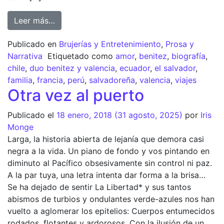
Leer más…
Publicado en
Brujerías y Entretenimiento
,
Prosa y
Narrativa
Etiquetado como
amor
,
benitez
,
biografía
,
chile
,
duo benitez y valencia
,
ecuador
,
el salvador
,
familia
,
francia
,
perú
,
salvadoreña
,
valencia
,
viajes
Otra vez al puerto
Publicado el
18 enero, 2018
(31 agosto, 2025)
por
Iris
Monge
Larga, la historia abierta de lejanía que demora casi
negra a la vida. Un piano de fondo y vos pintando en
diminuto al Pacífico obsesivamente sin control ni paz.
A la par tuya, una letra intenta dar forma a la brisa…
Se ha dejado de sentir La Libertad* y sus tantos
abismos de turbios y ondulantes verde-azules nos han
vuelto a aglomerar los epitelios: Cuerpos entumecidos
rodados, flotantes y ardorosos. Con la ilusión de un