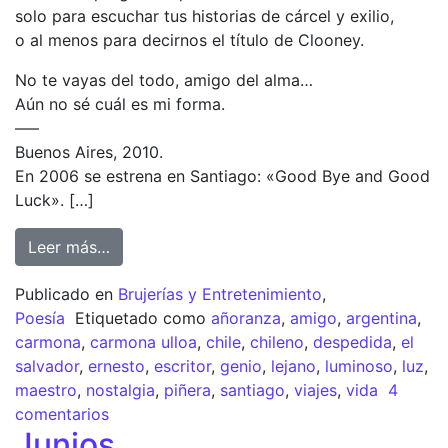
solo para escuchar tus historias de cárcel y exilio,
o al menos para decirnos el título de Clooney.
No te vayas del todo, amigo del alma…
Aún no sé cuál es mi forma.
—–
Buenos Aires, 2010.
En 2006 se estrena en Santiago: «Good Bye and Good
Luck». […]
Leer más…
Publicado en
Brujerías y Entretenimiento
,
Poesía
Etiquetado como
añoranza
,
amigo
,
argentina
,
carmona
,
carmona ulloa
,
chile
,
chileno
,
despedida
,
el
salvador
,
ernesto
,
escritor
,
genio
,
lejano
,
luminoso
,
luz
,
maestro
,
nostalgia
,
piñera
,
santiago
,
viajes
,
vida
4
comentarios
Junios