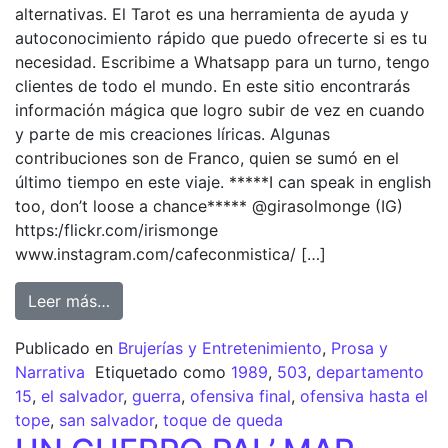
alternativas. El Tarot es una herramienta de ayuda y
autoconocimiento rápido que puedo ofrecerte si es tu
necesidad. Escribime a Whatsapp para un turno, tengo
clientes de todo el mundo. En este sitio encontrarás
información mágica que logro subir de vez en cuando
y parte de mis creaciones líricas. Algunas
contribuciones son de Franco, quien se sumó en el
último tiempo en este viaje. *****I can speak in english
too, don’t loose a chance***** @girasolmonge (IG)
https:/flickr.com/irismonge
www.instagram.com/cafeconmistica/ […]
Leer más…
Publicado en
Brujerías y Entretenimiento
,
Prosa y
Narrativa
Etiquetado como
1989
,
503
,
departamento
15
,
el salvador
,
guerra
,
ofensiva final
,
ofensiva hasta el
tope
,
san salvador
,
toque de queda