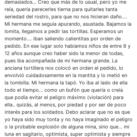
demasiados… Creo que más de lo usual, pero yo me
reía, quería parecerles tierna para quitarles tanta
seriedad del rostro, para que no nos hicieran daño….
Mi hermana me seguía apurando, asustada. Bajamos la
lomita, llegamos a pedir las tortillas. Esperamos un
momento…. iban saliendo calientitas por orden de
pedido. En ese lugar solo habíamos niños de entre 8 y
12 años aunque creo haber sido la menor de todas,
pues iba acompañada de mi hermana grande. La
anciana tortillera nos colocó en orden el pedido, lo
envolvió cuidadosamente en la mantita y lo metió en
la tombilla. Mi hermana la tapó. Yo iba al lado de ella
todo el tiempo… como un bufón que quería o creía
que podía evitar el peligro máximo (violación) para
ella.. quizás, al menos, por piedad y por ser de poco
interés para los soldados. Debo aclarar que no es que
yo haya sido muy tonta y no haya imaginado el peligro
o la probable explosión de alguna mina, sino que… mi
luna en sagitario, optimista, super optimista y siempre