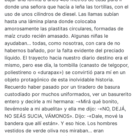
donde una señora que hacía a leña las tortillas, con el
uso de unos cilindros de diesel. Las llamas subían
hasta una lámina plana donde colocaba
amorosamente las plastitas circulares, formadas de
maíz crudo recién amasado. Algunas niñas le
ayudaban… todas, como nosotras, con cara de no
habernos bañado, por la falta evidente del preciado
líquido. El trayecto hacia nuestro diario destino era el
mismo, pero ese día, la tombilla (canasto de telgopor,
poliestireno o «durapax») se convirtió para mí en un
objeto protagónico de esta inolvidable historia.
Recuerdo haber pasado por un tiradero de basura
custodiado por muchos uniformados, ver un basurerito
entero y decirle a mi hermana: -«Mirá qué bonito,
llevémosle a mi abuelita» y ella me dijo: -«NO, DEJÁ,
NO SEÁS SUCIA, VÁMONOS». Dijo: -«Dale, mové la
bandera que allí están». Y eso hice. Los hombres
vestidos de verde oliva nos miraban… eran