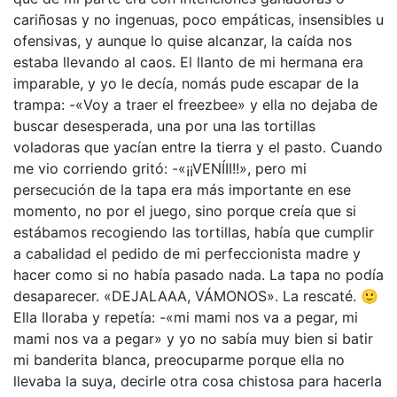
cariñosas y no ingenuas, poco empáticas, insensibles u
ofensivas, y aunque lo quise alcanzar, la caída nos
estaba llevando al caos. El llanto de mi hermana era
imparable, y yo le decía, nomás pude escapar de la
trampa: -«Voy a traer el freezbee» y ella no dejaba de
buscar desesperada, una por una las tortillas
voladoras que yacían entre la tierra y el pasto. Cuando
me vio corriendo gritó: -«¡¡VENÍII!!», pero mi
persecución de la tapa era más importante en ese
momento, no por el juego, sino porque creía que si
estábamos recogiendo las tortillas, había que cumplir
a cabalidad el pedido de mi perfeccionista madre y
hacer como si no había pasado nada. La tapa no podía
desaparecer. «DEJALAAA, VÁMONOS». La rescaté. 🙂
Ella lloraba y repetía: -«mi mami nos va a pegar, mi
mami nos va a pegar» y yo no sabía muy bien si batir
mi banderita blanca, preocuparme porque ella no
llevaba la suya, decirle otra cosa chistosa para hacerla