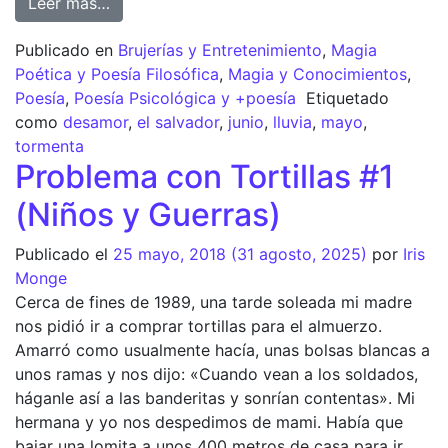
Leer más…
Publicado en
Brujerías y Entretenimiento
,
Magia
Poética y Poesía Filosófica
,
Magia y Conocimientos
,
Poesía
,
Poesía Psicológica y +poesía
Etiquetado
como
desamor
,
el salvador
,
junio
,
lluvia
,
mayo
,
tormenta
Problema con Tortillas #1
(Niños y Guerras)
Publicado el
25 mayo, 2018
(31 agosto, 2025)
por
Iris
Monge
Cerca de fines de 1989, una tarde soleada mi madre
nos pidió ir a comprar tortillas para el almuerzo.
Amarró como usualmente hacía, unas bolsas blancas a
unos ramas y nos dijo: «Cuando vean a los soldados,
háganle así a las banderitas y sonrían contentas». Mi
hermana y yo nos despedimos de mami. Había que
bajar una lomita a unos 400 metros de casa para ir