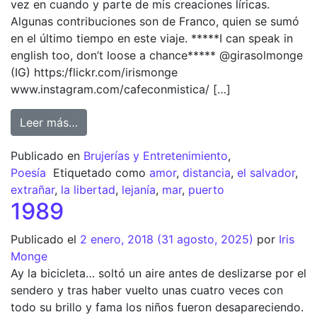
vez en cuando y parte de mis creaciones líricas.
Algunas contribuciones son de Franco, quien se sumó
en el último tiempo en este viaje. *****I can speak in
english too, don’t loose a chance***** @girasolmonge
(IG) https:/flickr.com/irismonge
www.instagram.com/cafeconmistica/ […]
Leer más…
Publicado en
Brujerías y Entretenimiento
,
Poesía
Etiquetado como
amor
,
distancia
,
el salvador
,
extrañar
,
la libertad
,
lejanía
,
mar
,
puerto
1989
Publicado el
2 enero, 2018
(31 agosto, 2025)
por
Iris
Monge
Ay la bicicleta… soltó un aire antes de deslizarse por el
sendero y tras haber vuelto unas cuatro veces con
todo su brillo y fama los niños fueron desapareciendo.