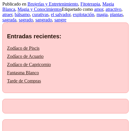
Publicado en
Brujerías y Entretenimiento
,
Fitoterapia
,
Magia
«del
Blanca
,
Magia y Conocimientos
Etiquetado como
amor
,
atractivo
,
Perú»
atraer
,
bálsamo
,
curativas
,
el salvador
,
explotación
,
magia
,
plantas
,
sagrada
,
sagrado
,
sangrado
,
sangre
Entradas recientes:
Zodíaco de Piscis
Zodíaco de Acuario
Zodíaco de Capricornio
Fantasma Blanco
Tarde de Compras