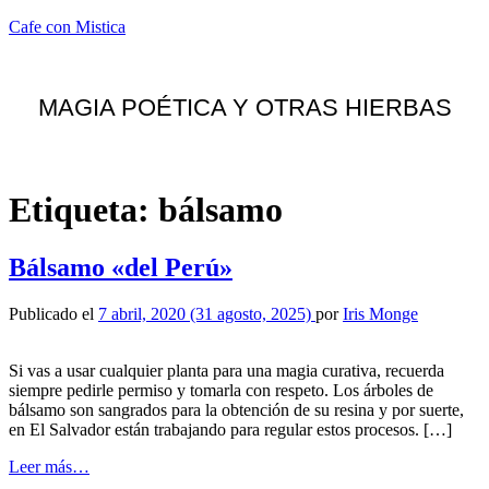
Cafe con Mistica
MAGIA POÉTICA Y OTRAS HIERBAS
Menú
Etiqueta:
bálsamo
Bálsamo «del Perú»
Publicado el
7 abril, 2020
(31 agosto, 2025)
por
Iris Monge
Si vas a usar cualquier planta para una magia curativa, recuerda
siempre pedirle permiso y tomarla con respeto. Los árboles de
bálsamo son sangrados para la obtención de su resina y por suerte,
en El Salvador están trabajando para regular estos procesos. […]
from
Leer más…
Bálsamo