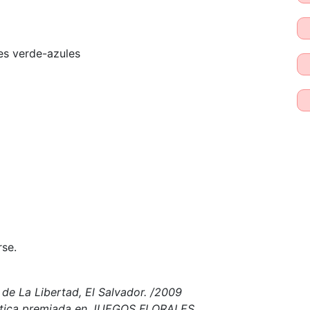
es verde-azules
rse.
de La Libertad, El Salvador. /2009
ética premiada en JUEGOS FLORALES