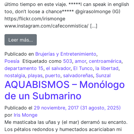
último tiempo en este viaje. *****I can speak in english
too, don’t loose a chance***** @girasolmonge (IG)
https:/flickr.com/irismonge
www.instagram.com/cafeconmistica/ […]
Leer más…
Publicado en
Brujerías y Entretenimiento
,
Poesía
Etiquetado como
503
,
amor
,
centroamérica
,
departamento 15
,
el salvador
,
El Tunco
,
la libertad
,
nostalgia
,
playas
,
puerto
,
salvadoreñas
,
Sunzal
AQUABISMOS – Monólogo
de un Submarino
Publicado el
29 noviembre, 2017
(31 agosto, 2025)
por
Iris Monge
Me masticaba las uñas y (el mar) derramó su encanto.
Los pétalos redondos y humectados acariciaban mi