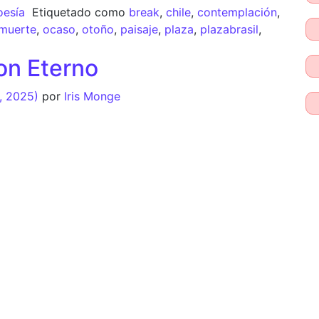
oesía
Etiquetado como
break
,
chile
,
contemplación
,
muerte
,
ocaso
,
otoño
,
paisaje
,
plaza
,
plazabrasil
,
on Eterno
, 2025)
por
Iris Monge