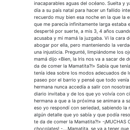
inacaparables aguas del océano. Suelta y ya 
día a su país natal para hacer un fallido i
recuerdo muy bien esa noche en la que la
que me parecía infinitamente larga estaba 
desperté por suerte, a mis 3, 4 años cuan
acusaba y mi mamá la juzgaba. Vi la cara d
abogar por ella, pero manteniendo la verda
una injusticia. Pregunté, limpiándome los o
mamá dijo «Bien, la Iris nos va a sacar de du
da de comer la Mamatita?!» Sabía que tenía
tenía idea sobre los modos adecuados de l
paseo por el barrio y pensé que todo venía a
hermana nunca accedía a salir con nosotras
diario invitaba y de los que yo volvía con 
hermana a que a la próxima se animara a s
eso yo respondí con seriedad, sabiendo la
algún detalle que yo sabía y que podía resol
te da de comer la Mamatita?!» -¡MUCHAS CO
chocolates! -….Mamatita, se va a tener que