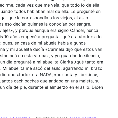
cirme, cada vez que me veía, que todo lo de ella
 cuando todos hablaban mal de ella. Le pregunté en
gar que le correspondía a los viejos, al asilo
os eso decían quienes la conocían por sangre,
 viajes», y porque aunque era signo Cáncer, nunca
s 10 años empecé a preguntar qué era «todo» a lo
ar, pues, en casa de mi abuela había algunos
ina y mi abuelita decía «Carmela dijo que estos van
tán acá en esta vitrina», y yo guardando silencio,
n día pregunté a mi abuelita Clarita ¿qué tanto era
 Mi abuelita me sacó del asilo, agarrando mi brazo
io que «todo» era NADA, «por puta y libertina»,
 cuantos cachibaches que andaba en una maleta, su
n día de pie, durante el almuerzo en el asilo. Dicen