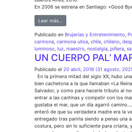
En 2006 se estrena en Santiago: «Good By
Leer más…
Publicado en
Brujerías y Entretenimiento
,
P
carmona
,
carmona ulloa
,
chile
,
chileno
,
des
luminoso
,
luz
,
maestro
,
nostalgia
,
piñera
,
sa
UN CUERPO PAL’ MA
Publicado el
20 abril, 2018
(31 agosto, 202
En la primera mitad del siglo XX, hubo una
bien cachetona a la que llamaban «La Reina 
Salvador, y como para hacerle tributo al no
entrar a las cantinas y competir con los ma
gustaba el mar, que un día agarró camino…
enteró de que su verdadera madre era la vec
entregado tras parirla siendo a penas una 
costura, pero sin lo suficiente para criarla