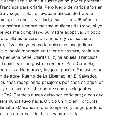
e vecina tenía la mala suerte de no poder procrear
 Francisca para criarla. Pero luego de varios años en
stre y seguir sola, le llevaba muñecas de trapo a
a, sin saber la verdad, a sus plenos 15 años la
ta señora siempre me trae muñecas de trapo, si yo
ue vos me comprás?». Su madre adoptiva, un poco
rque ella es tu verdadera madre y vos sos una
re, llévesela, yo ya no la quiero, es una jodida»
icio, había montado un taller de costura, tenía a su
 pequeña bebé, Clarita Luz, mi abuela. Francisca
 la niña, yo con gusto la recibo». Pero Carmela,
ó primero a Honduras y luego al puerto. Fue así como
» de aquel Puerto de La Libertad, en El Salvador.
os años recopilando pasajeros por años en aquellos
as y un disco de este dúo de señores elegantes.
DoA Carmela nunca quiso ser cotidiana; dicen que
sera nunca tuvo nada. Olvidó un hijo en Honduras
 llamaba «Manano» moría temprano y luego perdería
e. Los dolores se le iban lavando con las