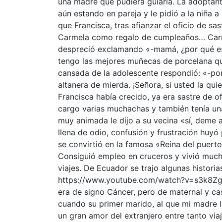
una madre que pudiera guiarla. La adoptant
aún estando en pareja y le pidió a la niña a
que Francisca, tras afianzar el oficio de sa
Carmela como regalo de cumpleaños… Carmel
despreció exclamando «-mamá, ¿por qué es
tengo las mejores muñecas de porcelana q
cansada de la adolescente respondió: «-po
altanera de mierda. ¡Señora, si usted la quie
Francisca había crecido, ya era sastre de of
cargo varias muchachas y también tenía una
muy animada le dijo a su vecina «sí, deme a
llena de odio, confusión y frustración huy
se convirtió en la famosa «Reina del puerto
Consiguió empleo en cruceros y vivió much
viajes. De Ecuador se trajo algunas histori
https://www.youtube.com/watch?v=s3k8Zgia
era de signo Cáncer, pero de maternal y ca
cuando su primer marido, al que mi madre
un gran amor del extranjero entre tanto viaj