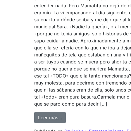
entender nada. Pero Mamatita no dejó de de
era mío. La vi empacando al día siguiente,
su cuarto a dónde se iba y me dijo que al lu
municipal Sara. «Nadie la quería», o al men
«porque no tenía amigos, solo historias de
supo cuidar a nadie. Aproximadamente a mi
que ella se refería con lo que me iba a dej
muñequitos de tela que estaban en una vitr
a ser tuyos cuando se muera pero ahorita es
porque no quería que se muriera Mamatita, u
ese tal «TODO» que ella tanto mencionaba?.
muy molesta, para decirme con tremendo od
que ni las sábanas eran de ella, solo unos
tal «todo» eran pura basura.Carmela murió u
que se paró como para decir […]
Leer más…