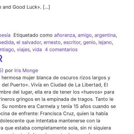
e and Good Luck». […]
oesía
Etiquetado como
añoranza
,
amigo
,
argentina
,
pedida
,
el salvador
,
ernesto
,
escritor
,
genio
,
lejano
,
ntiago
,
viajes
,
vida
4 comentarios
R
5)
por
Iris Monge
 hermosa mujer blanca de oscuros rizos largos y
del Puerto». Vivía en Ciudad de La Libertad, El
mbre del lugar, ella era de tener los «huevos» para
rineros gringos en la empinada de tragos. Tanto le
. Su nombre era Carmela y tenía 15 años cuando se
ina de enfrente: Francisca Cruz, quien la había
adolescente que intentaba mantenerse con la
, ya que estaba completamente sola, sin ni siquiera