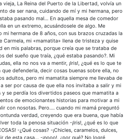
vieja, La Reina del Puerto de la Libertad, volvía un
ntento de ser nana, cuidando de mí y mi hermana, pero
 estaba pasando mal… En aquella mesa de comedor
ella en un extremo, acusándosele de algo. Me
do mi hermana de 8 años, con sus brazos cruzadas la
e Carmela, mi «mamatita» llena de tristeza y quise
d en mis palabras, porque creía que se trataba de
jos del sueño que traía, ¿qué estaba pasando?. Mi
das, ella no nos va a mentir, ¡Iris!, ¿qué es lo que te
 que defenderla, decir cosas buenas sobre ella, no
os adultos, pero mi mamatita siempre me llevaba de
 ser por causa de que ella nos invitaba a salir y mi
 y se perdía los divertidos paseos que mamatita a
cientos de emocionantes historias para motivar a mi
alir con nosotas. Pero…. cuando mi mamá preguntó
 rontunda verdad, creyendo que era buena, que había
ver toda la penosa situación -¡Iris!, ¿qué es lo que
SAS! -¿Qué cosas? -¡Chicles, caramelos, dulces,
 ir de esta casa… -¡nooo!, ¿por qué? No logré