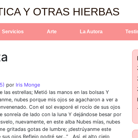
TICA Y OTRAS HIERBAS
Servicios
Arte
La Autora
Test
ta
25)
por
Iris Monge
e las estrellas; Metió las manos en las bolsas Y
vanme, nubes porque mis ojos se agacharon a ver a
nvenenado. Con el sol evaporé el rocío de sus ojos
Le sonreía de lado con la luna Y dejándose besar por
svelo, nuevamente, en este alba Nubes mías, nubes
nme gritadas gotas de lumbre; ¡destrúyanme este
sus ojos Reflejo podré ser…” Así, el alto cielo