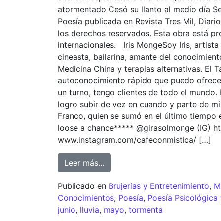
atormentado Cesó su llanto al medio día S
Poesía publicada en Revista Tres Mil, Diar
los derechos reservados. Esta obra está pr
internacionales. Iris MongeSoy Iris, artista 
cineasta, bailarina, amante del conocimien
Medicina China y terapias alternativas. El 
autoconocimiento rápido que puedo ofrecer
un turno, tengo clientes de todo el mundo.
logro subir de vez en cuando y parte de mis
Franco, quien se sumó en el último tiempo en
loose a chance***** @girasolmonge (IG) htt
www.instagram.com/cafeconmistica/ […]
Leer más…
Publicado en
Brujerías y Entretenimiento
,
M
Conocimientos
,
Poesía
,
Poesía Psicológica
junio
,
lluvia
,
mayo
,
tormenta