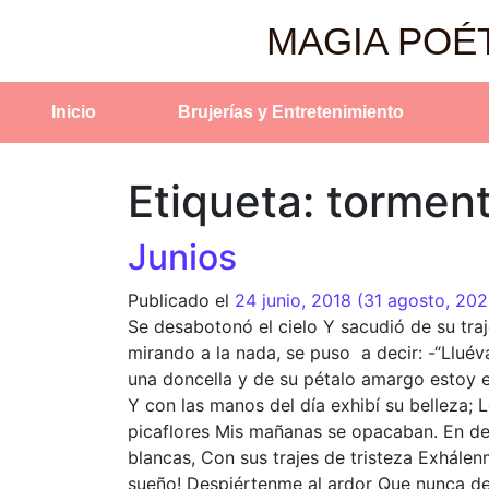
MAGIA POÉ
Inicio
Brujerías y Entretenimiento
Etiqueta:
tormen
Junios
Publicado el
24 junio, 2018
(31 agosto, 20
Se desabotonó el cielo Y sacudió de su traj
mirando a la nada, se puso a decir: -“Llué
una doncella y de su pétalo amargo estoy e
Y con las manos del día exhibí su belleza; 
picaflores Mis mañanas se opacaban. En de
blancas, Con sus trajes de tristeza Exhále
sueño! Despiértenme al ardor Que nunca de 