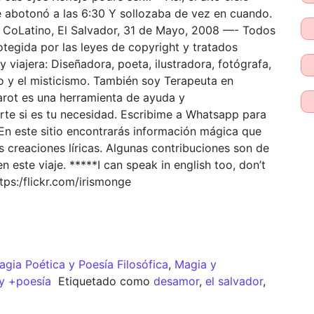
e abotonó a las 6:30 Y sollozaba de vez en cuando.
io CoLatino, El Salvador, 31 de Mayo, 2008 —- Todos
otegida por las leyes de copyright y tratados
y viajera: Diseñadora, poeta, ilustradora, fotógrafa,
to y el misticismo. También soy Terapeuta en
Tarot es una herramienta de ayuda y
te si es tu necesidad. Escribime a Whatsapp para
 En este sitio encontrarás información mágica que
 creaciones líricas. Algunas contribuciones son de
 este viaje. *****I can speak in english too, don’t
ps:/flickr.com/irismonge
agia Poética y Poesía Filosófica
,
Magia y
 y +poesía
Etiquetado como
desamor
,
el salvador
,