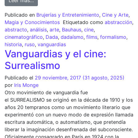
Leer más…
Publicado en
Brujerías y Entretenimiento
,
Cine y Arte
,
Magia y Conocimientos
Etiquetado como
abstracción
,
abstracto
,
análisis
,
arte
,
Bauhaus
,
cine
,
cinematográfico
,
Dada
,
dadaísmo
,
films
,
formalismo
,
historia
,
ruso
,
vanguardias
Vanguardias y el cine:
Surrealismo
Publicado el
29 noviembre, 2017
(31 agosto, 2025)
por
Iris Monge
Otro movimiento de vanguardia fue
el SURREALISMO se originó en la década de 1910 y los
años 20 tempranos como un movimiento literario que
experimentó con un nuevo modo de expresión llamada
escritura automática, o automatismo, que pretendía
liberar la imaginación desenfrenada del subconsciente.
Oficialmente consagrado en París en 1924 con la