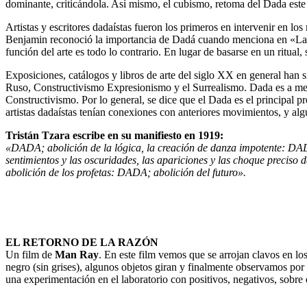
dominante, criticándola. Así mismo, el cubismo, retoma del Dada este a
Artistas y escritores dadaístas fueron los primeros en intervenir en lo
Benjamin reconoció la importancia de Dadá cuando menciona en «La obr
función del arte es todo lo contrario. En lugar de basarse en un ritual, 
Exposiciones, catálogos y libros de arte del siglo XX en general han 
Ruso, Constructivismo Expresionismo y el Surrealismo. Dada es a men
Constructivismo. Por lo general, se dice que el Dada es el principal p
artistas dadaístas tenían conexiones con anteriores movimientos, y al
Tristán Tzara escribe en su manifiesto en 1919:
«DADA; abolición de la lógica, la creación de danza impotente: DADA
sentimientos y las oscuridades, las apariciones y las choque preci
abolición de los profetas: DADA; abolición del futuro».
EL RETORNO DE LA RAZÓN
Un film de
Man Ray
. En este film vemos que se arrojan clavos en l
negro (sin grises), algunos objetos giran y finalmente observamos por
una experimentación en el laboratorio con positivos, negativos, sobre