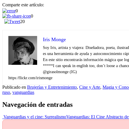
Comparte este artículo:
0
0
20
Iris Monge
Soy Iris, artista y viajera: Diseñadora, poeta, ilust
es una herramienta de ayuda y autoconocimiento rápi
En este sitio encontrarás información mágica que log
*****I can speak in english too, don’t loose a chan
@girasolmonge (IG)
https:/flickr.com/irismonge
Publicado en
Brujerías y Entretenimiento
,
Cine y Arte
,
Magia y Cono
ruso
,
vanguardias
Navegación de entradas
Vanguardias y el cine: Surrealismo
Vanguardias: El Cine Abstracto d