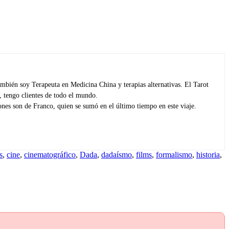
 También soy Terapeuta en Medicina China y terapias alternativas. El Tarot
 tengo clientes de todo el mundo.
ones son de Franco, quien se sumó en el último tiempo en este viaje.
s
,
cine
,
cinematográfico
,
Dada
,
dadaísmo
,
films
,
formalismo
,
historia
,