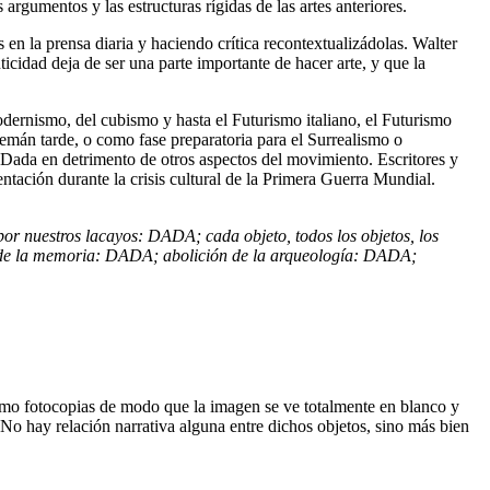
rgumentos y las estructuras rígidas de las artes anteriores.
 en la prensa diaria y haciendo crítica recontextualizádolas. Walter
idad deja de ser una parte importante de hacer arte, y que la
odernismo, del cubismo y hasta el Futurismo italiano, el Futurismo
mán tarde, o como fase preparatoria para el Surrealismo o
to-Dada en detrimento de otros aspectos del movimiento. Escritores y
ntación durante la crisis cultural de la Primera Guerra Mundial.
or nuestros lacayos: DADA; cada objeto, todos los objetos, los
ón de la memoria: DADA; abolición de la arqueología: DADA;
como fotocopias de modo que la imagen se ve totalmente en blanco y
No hay relación narrativa alguna entre dichos objetos, sino más bien