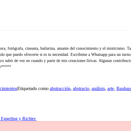
radora, fotógrafa, cineasta, bailarina, amante del conocimiento y el misticismo.
do que puedo ofrecerte si es tu necesidad. Escribime a Whatsapp para un turno,
ro subir de vez en cuando y parte de mis creaciones líricas. Algunas contribuci
ce*****
cimientos
Etiquetado como
abstracción
,
abstracto
,
análisis
,
arte
,
Bauhau
e Eggeling y Richter