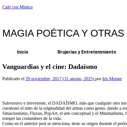
Cafe con Mistica
MAGIA POÉTICA Y OTRAS
Inicio
Brujerías y Entretenimiento
Vanguardias y el cine: Dadaísmo
Publicado el
29 noviembre, 2017
(31 agosto, 2025)
por
Iris Monge
Subversivo e irreverente, el DADAÍSMO, más que cualquier otro movimi
cuestionó el mito de la originalidad del artista como genio, dando a e
Situacionismo, Fluxus, PopArt, el arte conceptual y el Minimalismo, ti
romper las costumbres de la vida.
Como en el anterior post se menciona, tiene su origen durante el perío