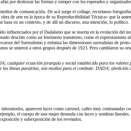
fán por destrozar las formas y romper con los esperados y organizados a
s medios de comunicación. De acá surge el collage, recortanso fotografías
a de arte en la época de su Reproductibilidad Técnica» que la autentic
se basa en un contexto, y de allí un discurso, una intención, lo político.
sido influenciados por el Dadaísmo que se inserta en la evolución del m
udo descrito como un fenómeno transitorio, como el expresionismo ale
recursor del Surrealismo y enfatiza las dimensiones surrealistas de pro
gunos se unieron a otros grupos después de 1923. Pero cambiaron su orie
; cualquier ecuación jerarquía y social establecido para los valores p
so de las líneas paralelas, son medios para el combate: DADA; abolici
os laboratorios, aparecen luces como carrusel, calles muy contrastadas 
 ejemplo, el cuerpo de una mujer desnuda con luces y sombras lineales. 
 exposición y subexposición de los revelados.