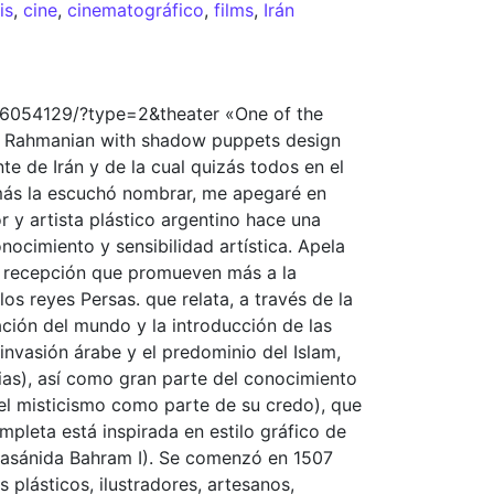
is
,
cine
,
cinematográfico
,
films
,
Irán
6054129/?type=2&theater «One of the
mid Rahmanian with shadow puppets design
e de Irán y de la cual quizás todos en el
más la escuchó nombrar, me apegaré en
r y artista plástico argentino hace una
ocimiento y sensibilidad artística. Apela
de recepción que promueven más a la
los reyes Persas. que relata, a través de la
ación del mundo y la introducción de las
 invasión árabe y el predominio del Islam,
opias), así como gran parte del conocimiento
y el misticismo como parte de su credo), que
mpleta está inspirada en estilo gráfico de
 sasánida Bahram I). Se comenzó en 1507
 plásticos, ilustradores, artesanos,