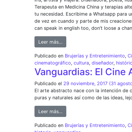
Terapeuta en Medicina China y terapias alt
tu necesidad. Escribime a Whatsapp para un
de vez en cuando y parte de mis creaciones 
can speak in english too, don’t loose a ch
Leer más…
Publicado en
Brujerías y Entretenimiento
,
C
cinematográfico
,
cultura
,
diseñador
,
históri
Vanguardias: El Cine 
Publicado el
29 noviembre, 2017
(31 agost
El arte abstracto nace con la intención de
puras y naturales así como de las ideas, lej
Leer más…
Publicado en
Brujerías y Entretenimiento
,
C