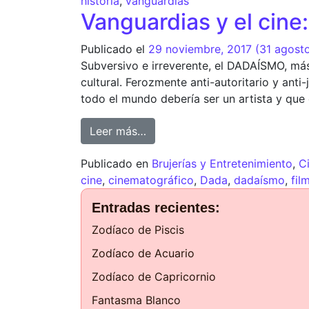
historia
,
vanguardias
Vanguardias y el cin
Publicado el
29 noviembre, 2017
(31 agost
Subversivo e irreverente, el DADAÍSMO, más
cultural. Ferozmente anti-autoritario y ant
todo el mundo debería ser un artista y que 
Leer más…
Publicado en
Brujerías y Entretenimiento
,
C
cine
,
cinematográfico
,
Dada
,
dadaísmo
,
fil
Entradas recientes:
Zodíaco de Piscis
Zodíaco de Acuario
Zodíaco de Capricornio
Fantasma Blanco