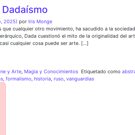
e: Dadaísmo
o, 2025)
por
Iris Monge
 que cualquier otro movimiento, ha sacudido a la sociedad
i-jerárquico, Dada cuestionó el mito de la originalidad del 
casi cualquier cosa puede ser arte. […]
ine y Arte
,
Magia y Conocimientos
Etiquetado como
abstr
ms
,
formalismo
,
historia
,
ruso
,
vanguardias