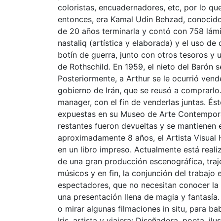
coloristas, encuadernadores, etc, por lo que
entonces, era Kamal Udin Behzad, conocido
de 20 años terminarla y contó con 758 lámi
nastaliq (artística y elaborada) y el uso d
botín de guerra, junto con otros tesoros 
de Rothschild. En 1959, el nieto del Barón 
Posteriormente, a Arthur se le ocurrió vend
gobierno de Irán, que se reusó a comprarlo.
manager, con el fin de venderlas juntas. És
expuestas en su Museo de Arte Contemporáne
restantes fueron devueltas y se mantiene
aproximadamente 8 años, el Artista Visual 
en un libro impreso. Actualmente está real
de una gran producción escenográfica, traje
músicos y en fin, la conjunción del trabajo e
espectadores, que no necesitan conocer la o
una presentación llena de magia y fantasía.
o mirar algunas filmaciones in situ, para b
Iris, artista y viajera: Diseñadora, poeta, i