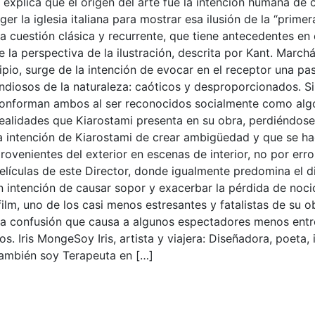
xplica que el origen del arte fue la intención humana de ce
ger la iglesia italiana para mostrar esa ilusión de la “primer
a cuestión clásica y recurrente, que tiene antecedentes en el
la perspectiva de la ilustración, descrita por Kant. Marchá
io, surge de la intención de evocar en el receptor una pasión
diosos de la naturaleza: caóticos y desproporcionados. Si la
 conforman ambos al ser reconocidos socialmente como al
realidades que Kiarostami presenta en su obra, perdiéndo
a la intención de Kiarostami de crear ambigüedad y que se 
ovenientes del exterior en escenas de interior, no por err
películas de este Director, donde igualmente predomina el d
intención de causar sopor y exacerbar la pérdida de noción
lm, uno de los casi menos estresantes y fatalistas de su ob
 la confusión que causa a algunos espectadores menos entre
os. Iris MongeSoy Iris, artista y viajera: Diseñadora, poeta, i
También soy Terapeuta en […]