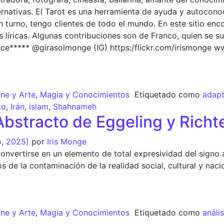
ernativas. El Tarot es una herramienta de ayuda y autocono
 turno, tengo clientes de todo el mundo. En este sitio enc
líricas. Algunas contribuciones son de Franco, quien se sum
ance***** @girasolmonge (IG) https:/flickr.com/irismonge 
ine y Arte
,
Magia y Conocimientos
Etiquetado como
adapt
co
,
Irán
,
islam
,
Shahnameh
Abstracto de Eggeling y Richt
o, 2025)
por
Iris Monge
 convertirse en un elemento de total expresividad del signo
os de la contaminación de la realidad social, cultural y naci
ine y Arte
,
Magia y Conocimientos
Etiquetado como
anális