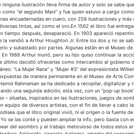
 ninguna ilustración lleva firma de autor y solo se sabe que
 como “el segundo Mani” y fue quien estuvo a cargo como 
nas encuadernadas en cuero, con 258 ilustraciones y más d
e diversas tintas, así como el oro.En 1562 el libro fue ent
y un tiempo después, desapareció. En 1903 apareció repe
se la vendió a Arthur Houghton Jr. Entre los dos y no se s
erlo y subastado por partes. Algunas están en el Museo de N
 En 1988 Arthur murió, pero su hijo quiso continuar la acci
te último decidió ofrecerlas como intercambio al gobierno d
o: “La Mujer Rana” y “Mujer #3” del expresionista Williem 
n expuestas de manera permanente en el Museo de Arte Co
Hamid Rahmanian se ha dedicado a recopilar, digitalizar y 
izando una segunda edición, esta vez, con un “pop-up book
s – siluetas, inspirados en las ilustraciones, juegos de so
n equipo de diversos artistas, con el fin de llevar a cabo la
disea que el libro original vivió, ni el origen o la fuente 
 Yo se las conté y pueden ampliar la info, pero basta con e
abear del asombro y el trabajo meticuloso de todos estos a
lustradora, fotógrafa, cineasta, bailarina, amante del conoc