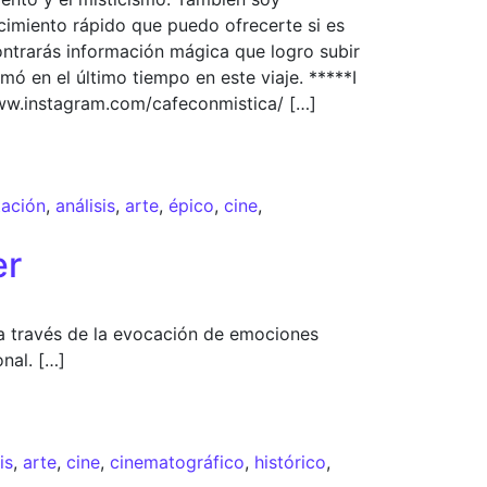
cimiento rápido que puedo ofrecerte si es
ontrarás información mágica que logro subir
ó en el último tiempo en este viaje. *****I
www.instagram.com/cafeconmistica/ […]
ación
,
análisis
,
arte
,
épico
,
cine
,
er
 a través de la evocación de emociones
onal. […]
is
,
arte
,
cine
,
cinematográfico
,
histórico
,