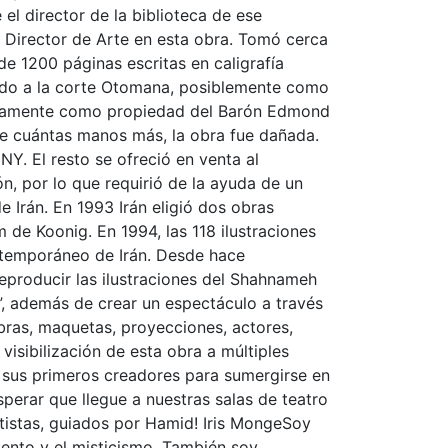
 el director de la biblioteca de ese
Director de Arte en esta obra. Tomó cerca
e 1200 páginas escritas en caligrafía
regado a la corte Otomana, posiblemente como
ntinamente como propiedad del Barón Edmond
abe cuántas manos más, la obra fue dañada.
Y. El resto se ofreció en venta al
ón, por lo que requirió de la ayuda de un
e Irán. En 1993 Irán eligió dos obras
de Koonig. En 1994, las 118 ilustraciones
ntemporáneo de Irán. Desde hace
reproducir las ilustraciones del Shahnameh
”, además de crear un espectáculo a través
mbras, maquetas, proyecciones, actores,
 visibilización de esta obra a múltiples
de sus primeros creadores para sumergirse en
sperar que llegue a nuestras salas de teatro
rtistas, guiados por Hamid! Iris MongeSoy
imiento y el misticismo. También soy