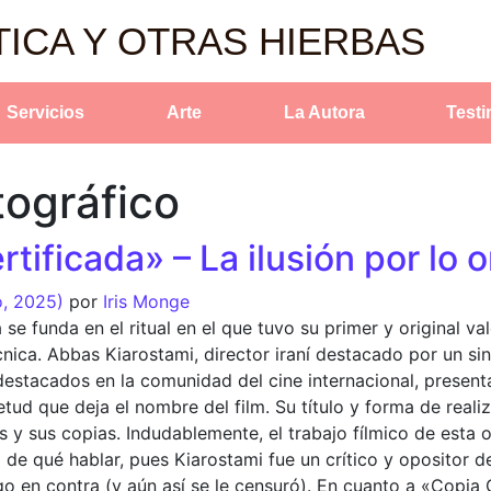
TICA Y OTRAS HIERBAS
Servicios
Arte
La Autora
Test
ográfico
tificada» – La ilusión por lo o
o, 2025)
por
Iris Monge
a se funda en el ritual en el que tuvo su primer y original va
cnica. Abbas Kiarostami, director iraní destacado por un si
stacados en la comunidad del cine internacional, presenta 
etud que deja el nombre del film. Su título y forma de realiz
es y sus copias. Indudablemente, el trabajo fílmico de esta
de qué hablar, pues Kiarostami fue un crítico y opositor del
lgo en contra (y aún así se le censuró). En cuanto a «Copia 