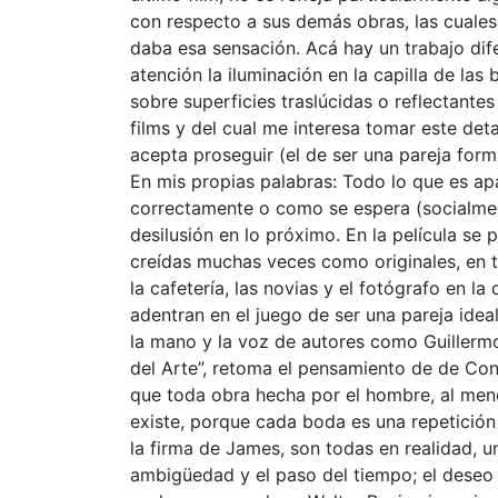
con respecto a sus demás obras, las cuales 
daba esa sensación. Acá hay un trabajo dife
atención la iluminación en la capilla de las
sobre superficies traslúcidas o reflectantes
films y del cual me interesa tomar este det
acepta proseguir (el de ser una pareja forma
En mis propias palabras: Todo lo que es ap
correctamente o como se espera (socialment
desilusión en lo próximo. En la película se
creídas muchas veces como originales, en ta
la cafetería, las novias y el fotógrafo en l
adentran en el juego de ser una pareja idea
la mano y la voz de autores como Guillermo
del Arte”, retoma el pensamiento de de Con
que toda obra hecha por el hombre, al meno
existe, porque cada boda es una repetición d
la firma de James, son todas en realidad, un
ambigüedad y el paso del tiempo; el deseo