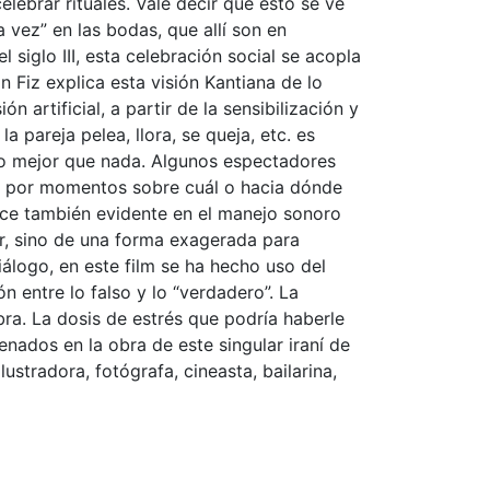
lebrar rituales. Vale decir que esto se ve
a vez” en las bodas, que allí son en
 siglo III, esta celebración social se acopla
n Fiz explica esta visión Kantiana de lo
 artificial, a partir de la sensibilización y
 pareja pelea, llora, se queja, etc. es
go mejor que nada. Algunos espectadores
se por momentos sobre cuál o hacia dónde
hace también evidente en el manejo sonoro
or, sino de una forma exagerada para
iálogo, en este film se ha hecho uso del
 entre lo falso y lo “verdadero”. La
ra. La dosis de estrés que podría haberle
nados en la obra de este singular iraní de
lustradora, fotógrafa, cineasta, bailarina,