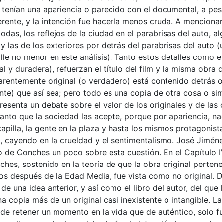
tenían una apariencia o parecido con el documental, a pesar
rente, y la intención fue hacerla menos cruda. A mencionar 
 bodas, los reflejos de la ciudad en el parabrisas del auto, 
 y las de los exteriores por detrás del parabrisas del auto
alle no menor en este análisis). Tanto estos detalles como 
l y duradera), refuerzan el título del film y la misma obra d
arentemente original (o verdadero) está contenido detrás o
e) que así sea; pero todo es una copia de otra cosa o simp
 presenta un debate sobre el valor de los originales y de la
nto que la sociedad las acepte, porque por apariencia, nad
a capilla, la gente en la plaza y hasta los mismos protagonis
l, cayendo en la crueldad y el sentimentalismo. José Jiméne
 de Conches un poco sobre esta cuestión. En el Capítulo I
ches, sostenido en la teoría de que la obra original perte
s después de la Edad Media, fue vista como no original. D
e una idea anterior, y así como el libro del autor, del que 
a copia más de un original casi inexistente o intangible. La
 de retener un momento en la vida que de auténtico, solo 