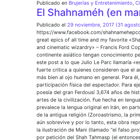
Publicado en
Brujerías y Entretenimiento
,
C
El Shahnaméh (en ma
Publicado el
29 noviembre, 2017
(31 agost
https://www.facebook.com/shahnamehepco
great epics of all time and my favorite «
and cinematic wizardry» – Francis Ford Cop
continente asiático tengan conocimiento p
este post a lo que Julio Le Parc llamaría «
fuerte critica a quienes consideren que el 
más bien al ojo humano en general. Para él
participación física del espectador. Para eje
poesía del gran Ferdousí 3,674 años de hist
artes de la civilización. Fue hecha en lengu
prevalece la lengua original en Irán, en par
de la antigua religión (Zoroastrismo, la pr
aún sobrevive y por lo tanto, esta obra rep
la ilustración de Mani (llamado “el falso 
por petición del Shah Tahmasp (el entonces 