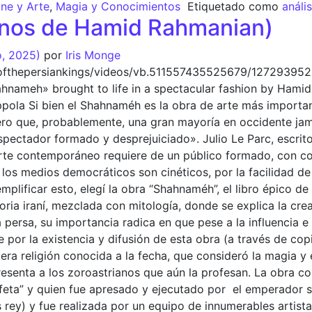
ine y Arte
,
Magia y Conocimientos
Etiquetado como
anális
nos de Hamid Rahmanian)
o, 2025)
por
Iris Monge
fthepersiankings/videos/vb.511557435525679/127293952
Shahnameh» brought to life in a spectacular fashion by Ha
pola Si bien el Shahnaméh es la obra de arte más important
ero que, probablemente, una gran mayoría en occidente ja
espectador formado y desprejuiciado». Julio Le Parc, escrito
arte contemporáneo requiere de un público formado, con con
, los medios democráticos son cinéticos, por la facilidad 
mplificar esto, elegí la obra “Shahnaméh”, el libro épico de 
oria iraní, mezclada con mitología, donde se explica la cre
a persa, su importancia radica en que pese a la influencia e
te por la existencia y difusión de esta obra (a través de c
imera religión conocida a la fecha, que consideró la magia 
resenta a los zoroastrianos que aún la profesan. La obra co
profeta” y quien fue apresado y ejecutado por el emperador
rey) y fue realizada por un equipo de innumerables artistas