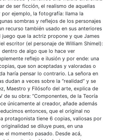
 de ser ficción, el realismo de aquellas
por ejemplo, la fotografía: llama la
algunas sombras y reflejos de los personajes
 (un recurso también usado en sus anteriores
el juego que la actriz propone y que James
el escritor (el personaje de William Shimel):
 dentro de algo que lo hace ver
lemente reflejo e ilusión y por ende: una
s copias, que son aceptadas y valoradas o
a haría pensar lo contrario. La señora en
tas dudan a veces sobre la “realidad” y se
z, Maestro y Filósofo del arte, explica de
V de su obra: “Componentes, de la Teoría
nece únicamente al creador, añade además
educimos entonces, que el original no
la protagonista tiene 6 copias, valiosas por
 originalidad se diluye pues, en una
fue el momento pasado. Desde acá,