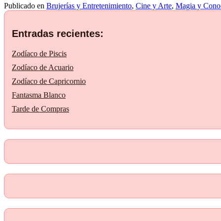
Publicado en
Brujerías y Entretenimiento
,
Cine y Arte
,
Magia y Cono
Entradas recientes:
Zodíaco de Piscis
Zodíaco de Acuario
Zodíaco de Capricornio
Fantasma Blanco
Tarde de Compras