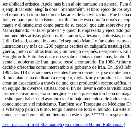
sensibilidad artística. Apela más bien al ojo humano en general. Para 
ejemplificar esto, elegí la obra “Shahnaméh”, el libro épico de los rey
del mundo y la introducción de las artes de la civilización. Fue hecha 
Irán, en parte por la existencia y difusión de esta obra (a través de c
magia y el misticismo como parte de su credo), que aún sobrevive y por 
Mani (llamado “el falso profeta” y quien fue apresado y ejecutado p
innumerables artistas plásticos, ilustradores, artesanos, coloristas, en
Udin Behzad, conocido como “el segundo Mani” y fue quien estuvo a 
ilustraciones y más de 1200 páginas escritas en caligrafía nastaliq (ar
guerra, junto con otros tesoros y un tiempo después, desapareció. E
Houghton Jr. Entre los dos y no se sabe cuántas manos más, la obra fu
venta al gobierno de Irán, que se reusó a comprarlo. En 1988 Arthur mu
decidió ofrecerlas como intercambio al gobierno de Irán. En 1993 I
1994, las 118 ilustraciones restantes fueron devueltas y se mantien
Rahmanian se ha dedicado a recopilar, digitalizar y reproducir las i
crear un espectáculo a través de una gran producción escenográfica, tra
en equipo de diversos artistas, con el fin de llevar a cabo la visibiliza
primeros creadores para sumergirse en una presentación llena de magia 
in situ, para babear del asombro y el trabajo meticuloso de todos estos 
conocimiento y el misticismo. También soy Terapeuta en Medicina Chin
a Whatsapp para un turno, tengo clientes de todo el mundo. En este si
quien se sumó en el último tiempo en este viaje. *****I can speak i
Leer más…
from El Shahnaméh (en manos de Hamid Rahmanian)