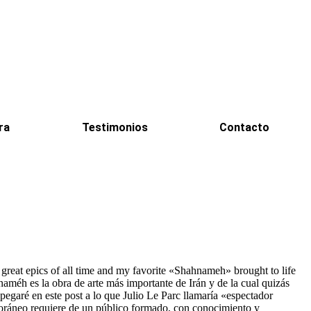
ra
Testimonios
Contacto
t epics of all time and my favorite «Shahnameh» brought to life
éh es la obra de arte más importante de Irán y de la cual quizás
egaré en este post a lo que Julio Le Parc llamaría «espectador
emporáneo requiere de un público formado, con conocimiento y