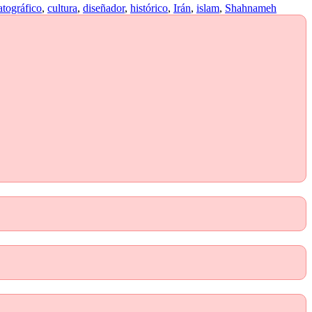
tográfico
,
cultura
,
diseñador
,
histórico
,
Irán
,
islam
,
Shahnameh