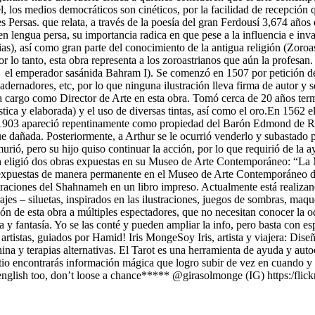
él, los medios democráticos son cinéticos, por la facilidad de recepción
es Persas. que relata, a través de la poesía del gran Ferdousí 3,674 años
en lengua persa, su importancia radica en que pese a la influencia e inv
opias), así como gran parte del conocimiento de la antigua religión (Zoroa
lo tanto, esta obra representa a los zoroastrianos que aún la profesan. 
or el emperador sasánida Bahram I). Se comenzó en 1507 por petición de
cuadernadores, etc, por lo que ninguna ilustración lleva firma de autor y 
cargo como Director de Arte en esta obra. Tomó cerca de 20 años ter
tística y elaborada) y el uso de diversas tintas, así como el oro.En 156
n 1903 apareció repentinamente como propiedad del Barón Edmond de Rot
e dañada. Posteriormente, a Arthur se le ocurrió venderlo y subastado p
rió, pero su hijo quiso continuar la acción, por lo que requirió de la a
rán eligió dos obras expuestas en su Museo de Arte Contemporáneo: “La
en expuestas de manera permanente en el Museo de Arte Contemporáneo 
lustraciones del Shahnameh en un libro impreso. Actualmente está reali
jes – siluetas, inspirados en las ilustraciones, juegos de sombras, maqu
ción de esta obra a múltiples espectadores, que no necesitan conocer la odi
y fantasía. Yo se las conté y pueden ampliar la info, pero basta con esp
artistas, guiados por Hamid! Iris MongeSoy Iris, artista y viajera: Diseña
a y terapias alternativas. El Tarot es una herramienta de ayuda y auto
tio encontrarás información mágica que logro subir de vez en cuando y 
n english too, don’t loose a chance***** @girasolmonge (IG) https:/fl