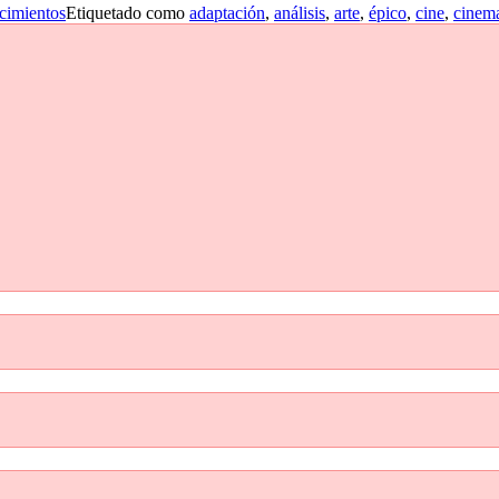
cimientos
Etiquetado como
adaptación
,
análisis
,
arte
,
épico
,
cine
,
cinema