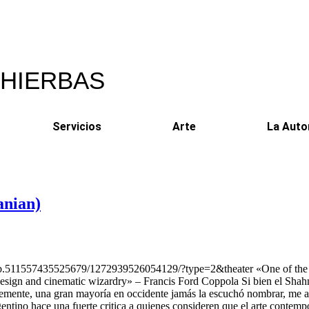
 HIERBAS
Servicios
Arte
La Auto
nian)
.511557435525679/1272939526054129/?type=2&theater «One of the grea
ign and cinematic wizardry» – Francis Ford Coppola Si bien el Shahnam
lemente, una gran mayoría en occidente jamás la escuchó nombrar, me ap
argentino hace una fuerte critica a quienes consideren que el arte cont