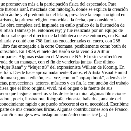
 que promueven más a la participación física del espectador. Para
 de historia iraní, mezclada con mitología, donde se explica la creación
asión árabe y el predominio del Islam, prevalece la lengua original en
strismo, la primera religión conocida a la fecha, que consideró la
La obra completa está inspirada en estilo gráfico de la ilustración de
l Shah Tahmasp (el entonces rey) y fue realizada por un equipo de
solo se sabe que el director de la biblioteca de ese entonces, era Kamal
minarla y contó con 758 láminas encuadernadas en cuero, con 258
2 el libro fue entregado a la corte Otomana, posiblemente como botín de
hschild. En 1959, el nieto del Barón se la vendió a Arthur
or partes. Algunas están en el Museo de NY. El resto se ofreció en
yuda de un manager, con el fin de venderlas juntas. Éste último
 Mujer Rana” y “Mujer #3” del expresionista Williem de Koonig. En
de Irán. Desde hace aproximadamente 8 años, el Artista Visual Hamid
zando una segunda edición, esta vez, con un “pop-up book”, además de
etas, proyecciones, actores, músicos y en fin, la conjunción del trabajo
sea que el libro original vivió, ni el origen o la fuente de sus
erar que llegue a nuestras salas de teatro o mirar algunas filmaciones
dora, poeta, ilustradora, fotógrafa, cineasta, bailarina, amante del
conocimiento rápido que puedo ofrecerte si es tu necesidad. Escribime
parte de mis creaciones líricas. Algunas contribuciones son de Franco,
ickr.com/irismonge www.instagram.com/cafeconmistica/ […]