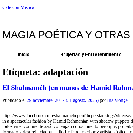
Cafe con Mistica
MAGIA POÉTICA Y OTRAS
Inicio
Brujerías y Entretenimiento
Etiqueta:
adaptación
El Shahnaméh (en manos de Hamid Rahma
Publicado el
29 noviembre, 2017
(31 agosto, 2025)
por
Iris Monge
https://www.facebook.com/shahnamehepcofthepersiankings/videos/vb
in a spectacular fashion by Hamid Rahmanian with shadow puppets des
todos en el continente asiático tengan conocimiento pero que, probab
formado y desprejuiciado». Julio Le Parc, escritor y artista plástico 