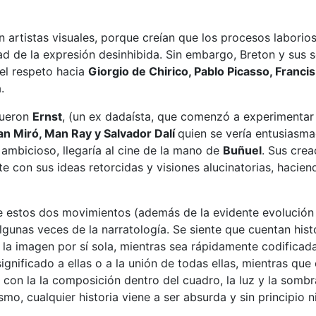
 artistas visuales, porque creían que los procesos laborioso
 de la expresión desinhibida. Sin embargo, Breton y sus s
el respeto hacia
Giorgio de Chirico, Pablo Picasso, Franc
.
fueron
Ernst
, (un ex dadaísta, que comenzó a experimenta
n Miró, Man Ray y Salvador Dalí
quien se vería entusiasma
 ambicioso, llegaría al cine de la mano de
Buñuel
. Sus cre
e con sus ideas retorcidas y visiones alucinatorias, hacie
re estos dos movimientos (además de la evidente evolución
 algunas veces de la narratología. Se siente que cuentan his
 la imagen por sí sola, mientras sea rápidamente codificada
ignificado a ellas o a la unión de todas ellas, mientras que
 con la la composición dentro del cuadro, la luz y la somb
o, cualquier historia viene a ser absurda y sin principio ni