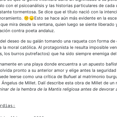
ulo con el psicoanálisis y las historias particulares de cada
ante tormentosa. Se dice que el título nació con la intenc
moramiento. 😕😞Esto se hace aún más evidente en la esce
 que mira desde la ventana, quien luego se siente liberado y
ación contra poeta andaluz.
e del deseo de su galán tomando una raqueta con forma de
 la moral católica. Al protagonista le resulta imposible v
ras, los burros putrefactos) que ha sido siempre enemiga del
inamente en una playa donde encuentra a un apuesto bañist
a olvida pronto a su anterior amor y elige antes la segurida
uede leerse como una crítica de Buñuel al matrimonio burgué
el Ángelus de Millet. Dalí describe esta obra de Millet de u
minar de la hembra de la Mantis religiosa antes de devorar 
rdias: