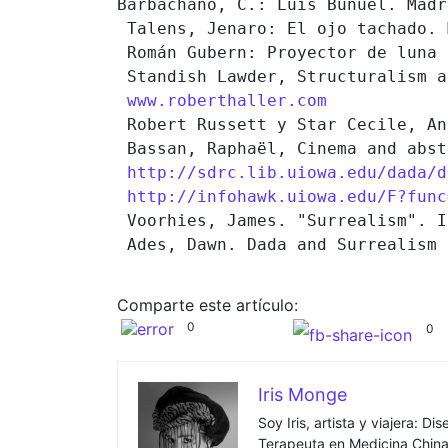
Barbachano, C.: Luis Buñuel. Madr
 Talens, Jenaro: El ojo tachado. 
 Román Gubern: Proyector de luna

 Standish Lawder, Structuralism a
www.roberthaller.com
 Robert Russett y Star Cecile, An
 Bassan, Raphaël, Cinema and abst
http://sdrc.lib.uiowa.edu/dada/d
http://infohawk.uiowa.edu/F?func
 Voorhies, James. "Surrealism". I
 Ades, Dawn. Dada and Surrealism 
Comparte este artículo:
0
0
Iris Monge
Soy Iris, artista y viajera: D
Terapeuta en Medicina China 