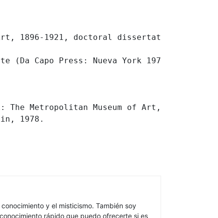
rt, 1896-1921, doctoral dissertation.

te (Da Capo Press: Nueva York 1976)

: The Metropolitan Museum of Art, 2000

ain, 1978.
del conocimiento y el misticismo. También soy
oconocimiento rápido que puedo ofrecerte si es