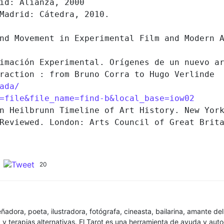
id: Alianza, 2000

Madrid: Cátedra, 2010.

nd Movement in Experimental Film and Modern A
imación Experimental. Orígenes de un nuevo ar
raction : from Bruno Corra to Hugo Verlinde

ada/
=file&file_name=find-b&local_base=iow02
n Heilbrunn Timeline of Art History. New York
Reviewed. London: Arts Council of Great Brit
20
iseñadora, poeta, ilustradora, fotógrafa, cineasta, bailarina, amante 
y terapias alternativas. El Tarot es una herramienta de ayuda y aut