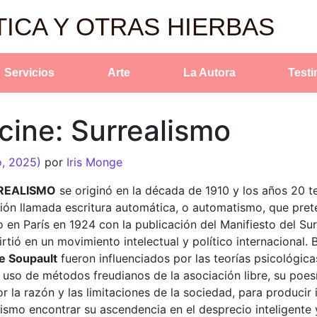
TICA Y OTRAS HIERBAS
Servicios
Arte
La Autora
Test
cine: Surrealismo
o, 2025)
por
Iris Monge
REALISMO
se originó en la década de 1910 y los años 20 
n llamada escritura automática, o automatismo, que prete
en París en 1924 con la publicación del Manifiesto del Sur
tió en un movimiento intelectual y político internacional. 
pe Soupault
fueron influenciados por las teorías psicológic
l uso de métodos freudianos de la asociación libre, su poes
or la razón y las limitaciones de la sociedad, para produci
ealismo encontrar su ascendencia en el desprecio inteligent