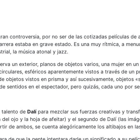
an controversia, por no ser de las cotizadas películas de a
arrera estaba en grave estado. Es una muy rítmica, a menu
rial, la música atonal y jazz.
erva un exterior, planos de objetos varios, una mujer en 
 circulares, esféricos aparentemente vistos a través de un 
de objetos vistos en prisma y así sucesivamente, objetos «
in de sentidos en el espectador, pero quizás, cada uno por s
 talento de
Dalí
para mezclar sus fuerzas creativas y transf
 del ojo y la hoja de afeitar) y el segundo de Dalí (las imá
artir de ambos, se cuenta alegóricamente los altibajos en la
a de que la gente intentara darle un significado a su pelícu