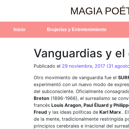
MAGIA POÉ
Inicio
Brujerías y Entretenimiento
Vanguardias y el 
Publicado el
29 noviembre, 2017
(31 agost
Otro movimiento de vanguardia fue el
SUR
experimentó con un nuevo modo de expresió
del subconsciente. Oficialmente consagrado 
Breton
(1896-1966), el surrealismo se convir
francés
Louis Aragon, Paul Éluard y Philip
Freud
y las ideas políticas de
Karl Marx
. E
de la mente, tradicionalmente restringida p
principios cerebrales e irracional del surr