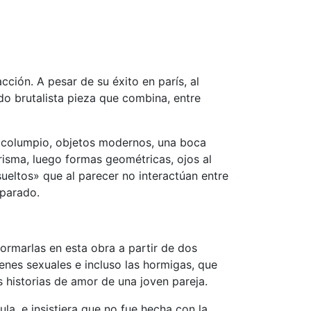
cción. A pesar de su éxito en parís, al
do brutalista pieza que combina, entre
un columpio, objetos modernos, una boca
prisma, luego formas geométricas, ojos al
sueltos» que al parecer no interactúan entre
eparado.
ormarlas en esta obra a partir de dos
genes sexuales e incluso las hormigas, que
s historias de amor de una joven pareja.
la, e insistiera que no fue hecha con la