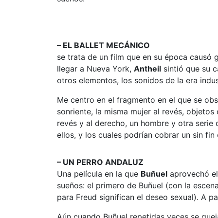
– EL BALLET MECÁNICO
se trata de un film que en su época causó gr
llegar a Nueva York,
Antheil
sintió que su c
otros elementos, los sonidos de la era indust
Me centro en el fragmento en el que se obs
sonriente, la misma mujer al revés, objetos
revés y al derecho, un hombre y otra serie 
ellos, y los cuales podrían cobrar un sin f
– UN PERRO ANDALUZ
Una película en la que
Buñuel
aprovechó el
sueños: el primero de Buñuel (con la escena
para Freud significan el deseo sexual). A p
Aún cuando Buñuel repetidas veces se quejar