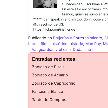
tu necesidad. Escribime a Wh
En este sitio encontrarás in
Franco, quien se sumó en el ú
*****I can speak in english too, don’t loose a 
@girasolmonge (IG)
https:/flickr.com/irismonge
Publicado en
Brujerías y Entretenimiento
,
C
Lorca
,
films
,
histórico
,
historia
,
Man Ray
,
Mi
Vanguardias y el cine: Dadaísmo
Entradas recientes:
Zodíaco de Piscis
Zodíaco de Acuario
Zodíaco de Capricornio
Fantasma Blanco
Tarde de Compras