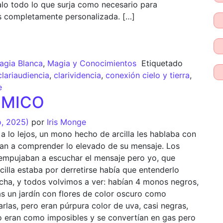
alo todo lo que surja como necesario para
s completamente personalizada. […]
agia Blanca
,
Magia y Conocimientos
Etiquetado
clariaudiencia
,
clarividencia
,
conexión cielo y tierra
,
e
l MICO
o, 2025)
por
Iris Monge
a lo lejos, un mono hecho de arcilla les hablaba con
ban a comprender lo elevado de su mensaje. Los
empujaban a escuchar el mensaje pero yo, que
cilla estaba por derretirse había que entenderlo
echa, y todos volvimos a ver: habían 4 monos negros,
 un jardín con flores de color oscuro como
rlas, pero eran púrpura color de uva, casi negras,
llo eran como imposibles y se convertían en gas pero