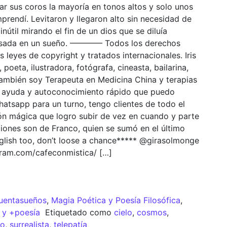
r sus coros la mayoría en tonos altos y solo unos
rendí. Levitaron y llegaron alto sin necesidad de
útil mirando el fin de un dios que se diluía
da en un sueño. ———— Todos los derechos
 leyes de copyright y tratados internacionales. Iris
 poeta, ilustradora, fotógrafa, cineasta, bailarina,
También soy Terapeuta en Medicina China y terapias
de ayuda y autoconocimiento rápido que puedo
hatsapp para un turno, tengo clientes de todo el
ón mágica que logro subir de vez en cuando y parte
ciones son de Franco, quien se sumó en el último
english too, don’t loose a chance***** @girasolmonge
agram.com/cafeconmistica/ […]
uentasueños
,
Magia Poética y Poesía Filosófica
,
 y +poesía
Etiquetado como
cielo
,
cosmos
,
mo
,
surrealista
,
telepatía