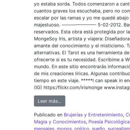
yo estaba sorda. Todos comenzaron a canta
cuantos graves los escuchaba, pero no comp
escalar por las ramas y yo me quedé abajo in
majestuoso. ———————- 5-02-2012. Basa
reservados. Esta obra está protegida por las
MongeSoy Iris, artista y viajera: Diseñadora,
amante del conocimiento y el misticismo. 
alternativas. El Tarot es una herramienta 
ofrecerte si es tu necesidad. Escribime a W
mundo. En este sitio encontrarás informaci
de mis creaciones líricas. Algunas contribu
tiempo en este viaje. *****I can speak in 
(IG) https:/flickr.com/irismonge www.inst
Leer más…
Publicado en
Brujerías y Entretenimiento
,
C
Magia y Conocimientos
,
Poesía Psicológica
mensajes
,
monos
,
onírico
,
sueño
,
surrealis