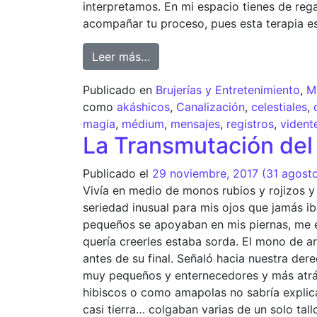
interpretamos. En mi espacio tienes de reg
acompañar tu proceso, pues esta terapia e
Leer más…
Publicado en
Brujerías y Entretenimiento
,
M
como
akáshicos
,
Canalización
,
celestiales
,
magia
,
médium
,
mensajes
,
registros
,
vident
La Transmutación de
Publicado el
29 noviembre, 2017
(31 agost
Vivía en medio de monos rubios y rojizos y 
seriedad inusual para mis ojos que jamás i
pequeños se apoyaban en mis piernas, me 
quería creerles estaba sorda. El mono de ar
antes de su final. Señaló hacia nuestra der
muy pequeños y enternecedores y más atrás
hibiscos o como amapolas no sabría explica
casi tierra… colgaban varias de un solo ta