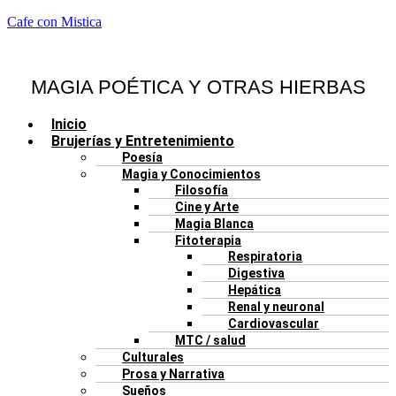
Cafe con Mistica
MAGIA POÉTICA Y OTRAS HIERBAS
Menú
Inicio
Brujerías y Entretenimiento
Poesía
Magia y Conocimientos
Filosofía
Cine y Arte
Magia Blanca
Fitoterapia
Respiratoria
Digestiva
Hepática
Renal y neuronal
Cardiovascular
MTC / salud
Culturales
Prosa y Narrativa
Sueños