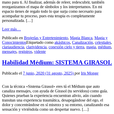
mano para ti. Al finalizar, además de releer, redescubrir, también
reorganizamos el mapa de símbolos y los interpretamos. En mi
espacio tienes de regalo todo lo que surja como necesario para
acompañar tu proceso, pues esta terapia es completamente
personalizada. […]
from
Leer más…
*Sistema
Publicado en
Brujerías y Entretenimiento
,
Magia Blanca
,
Magia y
Girasol*
Conocimientos
Etiquetado como
akáshicos
,
Canalización
,
celestiales
,
Acceder
clariaudiencia
,
clarividencia
,
conexión cielo y tierra
,
magia
,
médium
,
a
mensajes
,
registros
,
vidente
información
oculta
y
Habilidad Médium: SISTEMA GIRASOL
Registros
Akáshicos
Publicado el
7 junio, 2020
(31 agosto, 2025)
por
Iris Monge
Con la técnica «Sistema Girasol» eres tú el Médium que auto
canaliza mensajes, con ayuda de Girasol (tu servidora) como guía.
Quienes prueban la experiencia encuentran alivio, aún cuando
transitan una experiencia traumática, desapegándose del ego, el
dolor y concentrándose en sí mismxs y su entorno, canalizando esa
sensación y viviéndola como un despertar nuevo. […]