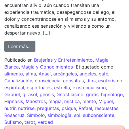
encuentran alivio, aún cuando transitan una
experiencia traumática, desapegándose del ego, el
dolor y concentrándose en sí mismxs y su entorno,
canalizando esa sensación y viviéndola como un
despertar nuevo. […]
Leer más…
Publicado en
Brujerías y Entretenimiento
,
Magia
Blanca
,
Magia y Conocimientos
Etiquetado como
alimento
,
alma
,
Anael
,
arcángeles
,
ángeles
,
café
,
Canalización
,
consciencia
,
consultas
,
dios
,
esoterismo
,
espiritual
,
espirituales
,
estrella
,
existencialismo
,
Gabriel
,
girasol
,
gnosis
,
Gnosticismo
,
gratis
,
hipnólogo
,
Hipnosis
,
Maestros
,
magia
,
mística
,
mente
,
Miguel
,
nutrir
,
nutrirse
,
preguntas
,
psique
,
Rafael
,
respuestas
,
Rosacruz
,
Símbolo
,
simbología
,
sol
,
subconsciente
,
Sufismo
,
tarot
,
verdad