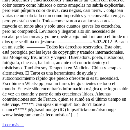
color oscuro como hibiscos o como amapolas no sabría explicarlas,
pero eran púrpura color de uva, casi negras, casi tierra… colgaban
varias de un solo tallo eran como imposibles y se convertían en gas
pero yo estaba sorda. Todos comenzaron a cantar sus coros la
mayoría en tonos altos y solo unos cuantos graves los escuchaba,
pero no comprendí. Levitaron y llegaron alto sin necesidad de
escalar por las ramas y yo me quedé abajo inútil mirando el fin de un
dios que se diluía majestuoso. ———————- 5-02-2012. Basada
en un sueño. ———— Todos los derechos reservados. Esta obra
está protegida por las leyes de copyright y tratados internacionales.
Iris MongeSoy Iris, artista y viajera: Diseñadora, poeta, ilustradora,
fotógrafa, cineasta, bailarina, amante del conocimiento y el
misticismo. También soy Terapeuta en Medicina China y terapias
alternativas. El Tarot es una herramienta de ayuda y
autoconocimiento rápido que puedo ofrecerte si es tu necesidad.
Escribime a Whatsapp para un turno, tengo clientes de todo el
mundo. En este sitio encontrarás información mágica que logro subir
de vez en cuando y parte de mis creaciones líricas. Algunas
contribuciones son de Franco, quien se sumó en el último tiempo en
este viaje. *****I can speak in english too, don’t loose a
chance***** @girasolmonge (IG) https:/flickr.com/irismonge
www.instagram.com/cafeconmistica/ […]
from
Leer más…
La