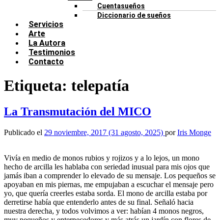
Cuentasueños
Diccionario de sueños
Servicios
Arte
La Autora
Testimonios
Contacto
Etiqueta:
telepatía
La Transmutación del MICO
Publicado el
29 noviembre, 2017
(31 agosto, 2025)
por
Iris Monge
Vivía en medio de monos rubios y rojizos y a lo lejos, un mono
hecho de arcilla les hablaba con seriedad inusual para mis ojos que
jamás iban a comprender lo elevado de su mensaje. Los pequeños se
apoyaban en mis piernas, me empujaban a escuchar el mensaje pero
yo, que quería creerles estaba sorda. El mono de arcilla estaba por
derretirse había que entenderlo antes de su final. Señaló hacia
nuestra derecha, y todos volvimos a ver: habían 4 monos negros,
muy pequeños y enternecedores y más atrás un jardín con flores de