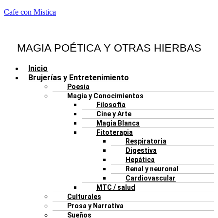
Cafe con Mistica
MAGIA POÉTICA Y OTRAS HIERBAS
Menú
Inicio
Brujerías y Entretenimiento
Poesía
Magia y Conocimientos
Filosofía
Cine y Arte
Magia Blanca
Fitoterapia
Respiratoria
Digestiva
Hepática
Renal y neuronal
Cardiovascular
MTC / salud
Culturales
Prosa y Narrativa
Sueños