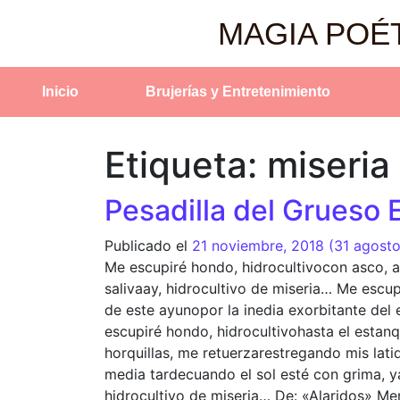
MAGIA POÉ
Inicio
Brujerías y Entretenimiento
Etiqueta:
miseria
Pesadilla del Grueso 
Publicado el
21 noviembre, 2018
(31 agost
Me escupiré hondo, hidrocultivocon asco, al
salivaay, hidrocultivo de miseria… Me escup
de este ayunopor la inedia exorbitante del 
escupiré hondo, hidrocultivohasta el esta
horquillas, me retuerzarestregando mis lat
media tardecuando el sol esté con grima, y
hidrocultivo de miseria… De: «Alaridos» M