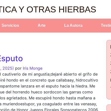
TICA Y OTRAS HIERBAS
Servicios
Arte
La Autora
Test
Esputo
o, 2025)
por
Iris Monge
 cautiverio de mi angustia;dejaré abierto el grifo de
iré hondo en el concreto que callabaay, hidrocultivo
espantome lanzara en el esputo hacia la hiedra. Me
nque del horrendo hueco sordocon las garras como
idos agrietados. Me escupiré hondo hasta mañana a
a muriendoestupor, ya coagulado entre las venasay,
ención de Honor Juegos Florales Sonsonatecos 2006.