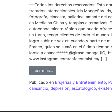
—-Todos los derechos reservados. Esta obra
tratados internacionales. Iris MongeSoy Iris,
fotógrafa, cineasta, bailarina, amante del 
en Medicina China y terapias alternativas. 
autoconocimiento rápido que puedo ofrecer
un turno, tengo clientes de todo el mundo.
logro subir de vez en cuando y parte de mis
Franco, quien se sumó en el último tiempo en
loose a chance***** @girasolmonge (IG) htt
www.instagram.com/cafeconmistica/ […]
Leer más…
Publicado en
Brujerías y Entretenimiento
,
P
cansancio
,
depresión
,
escatológico
,
existen