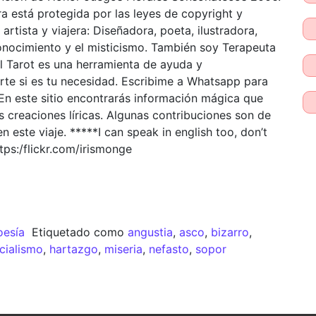
 está protegida por las leyes de copyright y
 artista y viajera: Diseñadora, poeta, ilustradora,
conocimiento y el misticismo. También soy Terapeuta
El Tarot es una herramienta de ayuda y
te si es tu necesidad. Escribime a Whatsapp para
 En este sitio encontrarás información mágica que
 creaciones líricas. Algunas contribuciones son de
 este viaje. *****I can speak in english too, don’t
ps:/flickr.com/irismonge
oesía
Etiquetado como
angustia
,
asco
,
bizarro
,
cialismo
,
hartazgo
,
miseria
,
nefasto
,
sopor