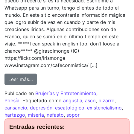
puedo ofrecerte si es tu necesidad. Escribime a
Whatsapp para un turno, tengo clientes de todo el
mundo. En este sitio encontrarás información mágica
que logro subir de vez en cuando y parte de mis
creaciones líricas. Algunas contribuciones son de
Franco, quien se sumó en el último tiempo en este
viaje. *****I can speak in english too, don’t loose a
chance***** @girasolmonge (IG)
https:/flickr.com/irismonge
www.instagram.com/cafeconmistica/ […]
Leer más…
Publicado en
Brujerías y Entretenimiento
,
Poesía
Etiquetado como
angustia
,
asco
,
bizarro
,
cansancio
,
depresión
,
escatológico
,
existencialismo
,
hartazgo
,
miseria
,
nefasto
,
sopor
Entradas recientes: