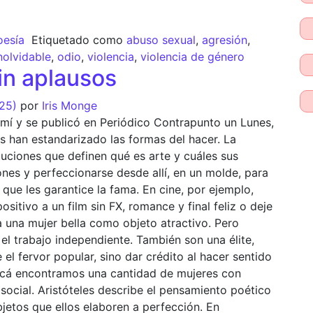
oesía
Etiquetado como
abuso sexual
,
agresión
,
nolvidable
,
odio
,
violencia
,
violencia de género
in aplausos
025)
por
Iris Monge
 mí y se publicó en Periódico Contrapunto un Lunes,
s han estandarizado las formas del hacer. La
tuciones que definen qué es arte y cuáles sus
ones y perfeccionarse desde allí, en un molde, para
que les garantice la fama. En cine, por ejemplo,
sitivo a un film sin FX, romance y final feliz o deje
 una mujer bella como objeto atractivo. Pero
el trabajo independiente. También son una élite,
el fervor popular, sino dar crédito al hacer sentido
 Acá encontramos una cantidad de mujeres con
 social. Aristóteles describe el pensamiento poético
bjetos que ellos elaboren a perfección. En