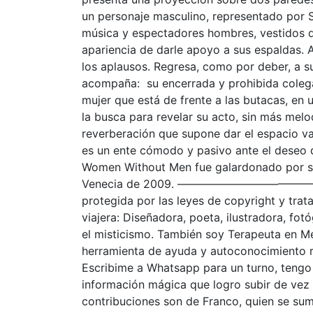
un personaje masculino, representado por 
música y espectadores hombres, vestidos de
apariencia de darle apoyo a sus espaldas. A
los aplausos. Regresa, como por deber, a s
acompaña: su encerrada y prohibida colega
mujer que está de frente a las butacas, en 
la busca para revelar su acto, sin más melo
reverberación que supone dar el espacio va
es un ente cómodo y pasivo ante el deseo d
Women Without Men fue galardonado por su 
Venecia de 2009. —————————————– Tod
protegida por las leyes de copyright y trata
viajera: Diseñadora, poeta, ilustradora, fot
el misticismo. También soy Terapeuta en Med
herramienta de ayuda y autoconocimiento r
Escribime a Whatsapp para un turno, tengo 
información mágica que logro subir de vez 
contribuciones son de Franco, quien se sumó