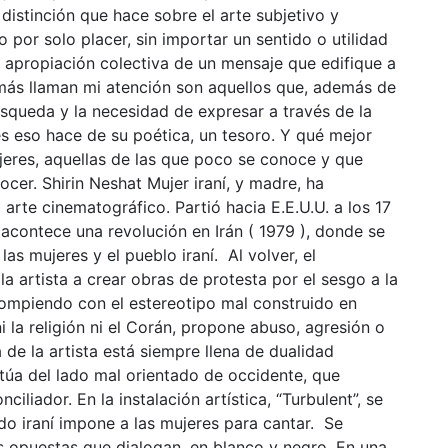
distinción que hace sobre el arte subjetivo y
 por solo placer, sin importar un sentido o utilidad
a apropiación colectiva de un mensaje que edifique a
 más llaman mi atención son aquellos que, además de
úsqueda y la necesidad de expresar a través de la
es eso hace de su poética, un tesoro. Y qué mejor
jeres, aquellas de las que poco se conoce y que
cer. Shirin Neshat Mujer iraní, y madre, ha
 arte cinematográfico. Partió hacia E.E.U.U. a los 17
 acontece una revolución en Irán ( 1979 ), donde se
las mujeres y el pueblo iraní. Al volver, el
la artista a crear obras de protesta por el sesgo a la
rompiendo con el estereotipo mal construido en
i la religión ni el Corán, propone abuso, agresión o
a de la artista está siempre llena de dualidad
itúa del lado mal orientado de occidente, que
iliador. En la instalación artística, “Turbulent”, se
ado iraní impone a las mujeres para cantar. Se
 opuestas que dialogan, en blanco y negro. En una,