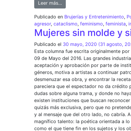
Leer más…
Publicado en
Brujerías y Entretenimiento
,
P
agresor
,
cataclismo
,
feminismo
,
feminista
,
i
Mujeres sin molde y s
Publicado el
30 mayo, 2020
(31 agosto, 2
Esta columna fue escrita originalmente por
09 de Mayo del 2016. Las grandes industria
aceptación y aprobación por parte de insti
géneros, motiva a artistas a continuar patr
desmenuzar esa obra, y encontrar la receta 
pareciera que el espectador no da crédito po
dudas sobre alguna trama, y donde no haya
existen instituciones que buscan reconocer 
quizás más exclusiva, pero que no pretende 
y al mensaje que del otro lado, no cabría.
magnífico talento: la poética orientada a lo
como el que tiene fin en los sujetos y los o