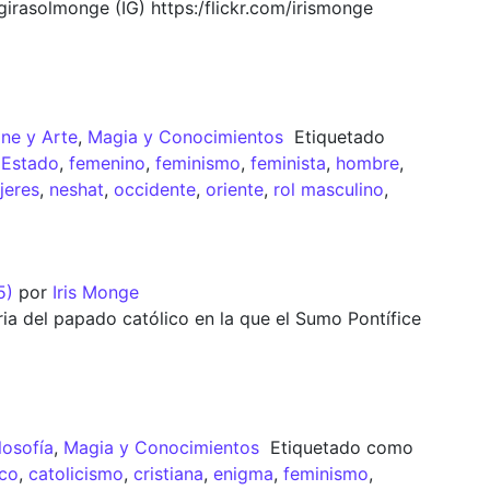
girasolmonge (IG) https:/flickr.com/irismonge
ine y Arte
,
Magia y Conocimientos
Etiquetado
,
Estado
,
femenino
,
feminismo
,
feminista
,
hombre
,
jeres
,
neshat
,
occidente
,
oriente
,
rol masculino
,
5)
por
Iris Monge
ria del papado católico en la que el Sumo Pontífice
losofía
,
Magia y Conocimientos
Etiquetado como
ico
,
catolicismo
,
cristiana
,
enigma
,
feminismo
,