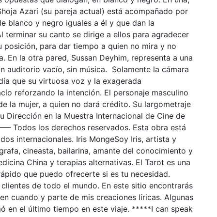
Shoja Azari (su pareja actual) está acompañado por
 blanco y negro iguales a él y que dan la
l terminar su canto se dirige a ellos para agradecer
u posición, para dar tiempo a quien no mira y no
. En la otra pared, Sussan Deyhim, representa a una
un auditorio vacío, sin música. Solamente la cámara
día que su virtuosa voz y la exagerada
cío reforzando la intención. El personaje masculino
e la mujer, a quien no dará crédito. Su largometraje
Dirección en la Muestra Internacional de Cine de
os los derechos reservados. Esta obra está
dos internacionales. Iris MongeSoy Iris, artista y
ógrafa, cineasta, bailarina, amante del conocimiento y
icina China y terapias alternativas. El Tarot es una
ápido que puedo ofrecerte si es tu necesidad.
clientes de todo el mundo. En este sitio encontrarás
en cuando y parte de mis creaciones líricas. Algunas
 en el último tiempo en este viaje. *****I can speak