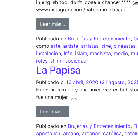
in english too, don’t loose a chance***** @
www.instagram.com/cafeconmistica/ […]
Leer más…
Publicado en
Brujerías y Entretenimiento
,
C
como
arte
,
artista
,
artistas
,
cine
,
cineastas
instalación
,
Irán
,
islam
,
machista
,
medio
,
mu
roles
,
shirin
,
sociedad
La Papisa
Publicado el
16 abril, 2020
(31 agosto, 202
Hubo un tiempo y una única vez en la histo
fue una mujer. […]
Leer más…
Publicado en
Brujerías y Entretenimiento
,
Fi
apostólica
,
arcano
,
arcanos
,
católica
,
catól