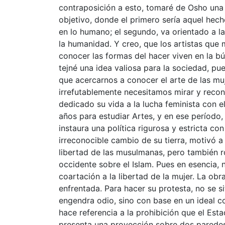
contraposición a esto, tomaré de Osho una 
objetivo, donde el primero sería aquel hecho
en lo humano; el segundo, va orientado a l
la humanidad. Y creo, que los artistas que
conocer las formas del hacer viven en la b
tejné una idea valiosa para la sociedad, pu
que acercarnos a conocer el arte de las mu
irrefutablemente necesitamos mirar y recono
dedicado su vida a la lucha feminista con el
años para estudiar Artes, y en ese período,
instaura una política rigurosa y estricta con 
irreconocible cambio de su tierra, motivó a 
libertad de las musulmanas, pero también 
occidente sobre el Islam. Pues en esencia, n
coartación a la libertad de la mujer. La obr
enfrentada. Para hacer su protesta, no se s
engendra odio, sino con base en un ideal conc
hace referencia a la prohibición que el Est
presenta una proyección sobre dos paredes