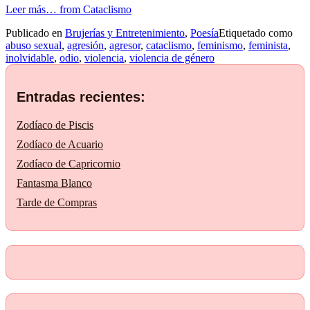
Leer más…
from Cataclismo
Publicado en
Brujerías y Entretenimiento
,
Poesía
Etiquetado como
abuso sexual
,
agresión
,
agresor
,
cataclismo
,
feminismo
,
feminista
,
inolvidable
,
odio
,
violencia
,
violencia de género
Entradas recientes:
Zodíaco de Piscis
Zodíaco de Acuario
Zodíaco de Capricornio
Fantasma Blanco
Tarde de Compras