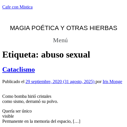
Cafe con Mistica
MAGIA POÉTICA Y OTRAS HIERBAS
Menú
Etiqueta:
abuso sexual
Cataclismo
Publicado el
29 septiembre, 2020
(31 agosto, 2025)
por
Iris Monge
Como bomba hirió cristales
como sismo, derramó su polvo.
Quería ser único
visible
Permanente en la memoria del espacio, […]