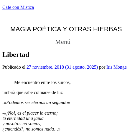
Cafe con Mistica
MAGIA POÉTICA Y OTRAS HIERBAS
Menú
Libertad
Publicado el
27 noviembre, 2018
(31 agosto, 2025)
por
Iris Monge
Me encuentro entre los surcos,
umbría que sabe colmarse de luz
-«Podemos ser eternos un segundo»
-«¡No!, es el placer lo eterno;
la eternidad una jaula
y nosotros no somos,
¿entendés?, no somos nada…»