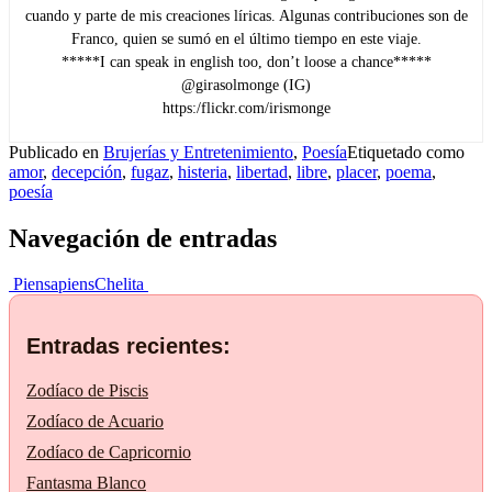
cuando y parte de mis creaciones líricas. Algunas contribuciones son de
Franco, quien se sumó en el último tiempo en este viaje.
*****I can speak in english too, don’t loose a chance*****
@girasolmonge (IG)
https:/flickr.com/irismonge
Publicado en
Brujerías y Entretenimiento
,
Poesía
Etiquetado como
amor
,
decepción
,
fugaz
,
histeria
,
libertad
,
libre
,
placer
,
poema
,
poesía
Navegación de entradas
Piensapiens
Chelita
Entradas recientes:
Zodíaco de Piscis
Zodíaco de Acuario
Zodíaco de Capricornio
Fantasma Blanco