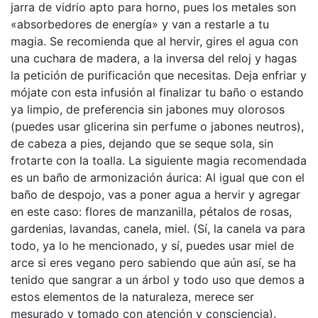
jarra de vidrio apto para horno, pues los metales son
«absorbedores de energía» y van a restarle a tu
magia. Se recomienda que al hervir, gires el agua con
una cuchara de madera, a la inversa del reloj y hagas
la petición de purificación que necesitas. Deja enfriar y
mójate con esta infusión al finalizar tu baño o estando
ya limpio, de preferencia sin jabones muy olorosos
(puedes usar glicerina sin perfume o jabones neutros),
de cabeza a pies, dejando que se seque sola, sin
frotarte con la toalla. La siguiente magia recomendada
es un baño de armonización áurica: Al igual que con el
baño de despojo, vas a poner agua a hervir y agregar
en este caso: flores de manzanilla, pétalos de rosas,
gardenias, lavandas, canela, miel. (Sí, la canela va para
todo, ya lo he mencionado, y sí, puedes usar miel de
arce si eres vegano pero sabiendo que aún así, se ha
tenido que sangrar a un árbol y todo uso que demos a
estos elementos de la naturaleza, merece ser
mesurado y tomado con atención y consciencia).