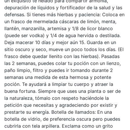
un exquisito té helado para compartir armonía,
depuración de líquidos y fortificador de la salud y las
defensas. Si tienes más hierbas y paciencia: Coloca en
un frasco de mermelada cáscaras de limón, menta,
llantén, manzanilla, artemisa y 1/8 de licor blanco
(puede ser vodka) y 1/4 de agua hervida o destilada.
Deja macerar 10 días y mejor aún 15. Guarda en un
sitio oscuro y seco, mueve un poco todos los días. (El
frasco debe quedar llenito con las hierbas). Pasadas
las 2 semanas, puedes colar tu poción con un lienzo,
paño limpio, filtro y puedes ir tomando durante 2
semanas una medida de esta hermosa y potente
poción. Te ayudará a limpiar tu cuerpo y atraer la
buena fortuna. Siempre que uses una planta o ser de
la naturaleza, tómalo con respeto haciéndole la
petición que necesitas y agradeciendo por existir y
prestarte su energía. Botella de llamados: En una
botella de vidrio, de preferencia oscura pero puedes
cubrirla con tela arpillera. Exclama como un grito