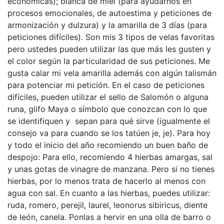
económicas); blanca de miel (para ayudarnos en
procesos emocionales, de autoestima y peticiones de
armonización y dulzura) y la amarilla de 3 días (para
peticiones difíciles). Son mis 3 tipos de velas favoritas
pero ustedes pueden utilizar las que más les gusten y
el color según la particularidad de sus peticiones. Me
gusta calar mi vela amarilla además con algún talismán
para potenciar mi petición. En el caso de peticiones
difíciles, pueden utilizar el sello de Salomón o alguna
runa, glifo Maya o símbolo que conozcan con lo que
se identifiquen y sepan para qué sirve (igualmente el
consejo va para cuando se los tatúen je, je). Para hoy
y todo el inicio del año recomiendo un buen baño de
despojo: Para ello, recomiendo 4 hierbas amargas, sal
y unas gotas de vinagre de manzana. Pero si no tienes
hierbas, por lo menos trata de hacerlo al menos con
agua con sal. En cuanto a las hierbas, puedes utilizar:
ruda, romero, perejil, laurel, leonorus sibiricus, diente
de león, canela. Ponlas a hervir en una olla de barro o