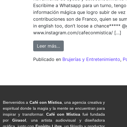
Escribime a Whatsapp para un turno, tengo 
información mágica que logro subir de vez 
contribuciones son de Franco, quien se sumó
in english too, don’t loose a chance***** @
www.instagram.com/cafeconmistica/ […]
Leer más…
Publicado en
Brujerías y Entretenimiento
,
P
Bienvenidos a
Café con Mística
, una agencia creativa y
espiritual donde la magia y la mente se encuentran para
inspirar y transformar.
Café con Mística
fué fundada
por
Girasol
, una artista audiovisual y diseñadora
gráfica, junto con
Espíritu Libre
, un filósofo y productor