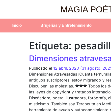
MAGIA POÉ
Inicio
Brujerías y Entretenimiento
Etiqueta:
pesadil
Dimensiones atraves
Publicado el
12 abril, 2020
(31 agosto, 202
Dimensiones Atravesadas ¡Cuánta ternura!la
antiguos suscriptores: estoy migrando y ree
Disculpen las molestias. ❤️❤️❤️ Todos los 
las leyes de copyright y tratados internacion
Diseñadora, poeta, ilustradora, fotógrafa, c
misticismo. También soy Terapeuta en Medici
herramienta de ayuda y autoconocimiento r