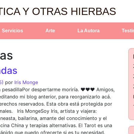
TICA Y OTRAS HIERBAS
Servicios
Arte
La Autora
Test
las
adas
5)
por
Iris Monge
 pesadillaPor despertarme moriría. ❤️❤️❤️ Amigos,
ditando mi blog anterior, para reorganizarlo acá.
derechos reservados. Esta obra está protegida por
ales. Iris MongeSoy Iris, artista y viajera:
ineasta, bailarina, amante del conocimiento y el
na China y terapias alternativas. El Tarot es una
ápido que puedo ofrecerte si es tu necesidad.