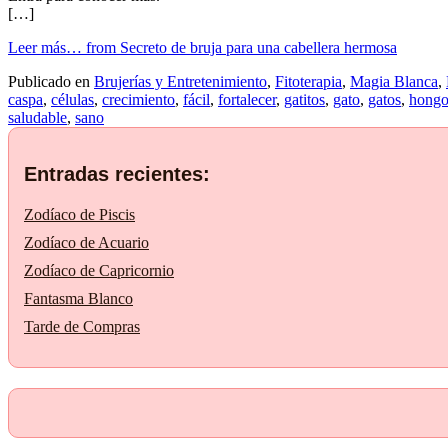
[…]
Leer más…
from Secreto de bruja para una cabellera hermosa
Publicado en
Brujerías y Entretenimiento
,
Fitoterapia
,
Magia Blanca
,
caspa
,
células
,
crecimiento
,
fácil
,
fortalecer
,
gatitos
,
gato
,
gatos
,
hongo
saludable
,
sano
Entradas recientes:
Zodíaco de Piscis
Zodíaco de Acuario
Zodíaco de Capricornio
Fantasma Blanco
Tarde de Compras