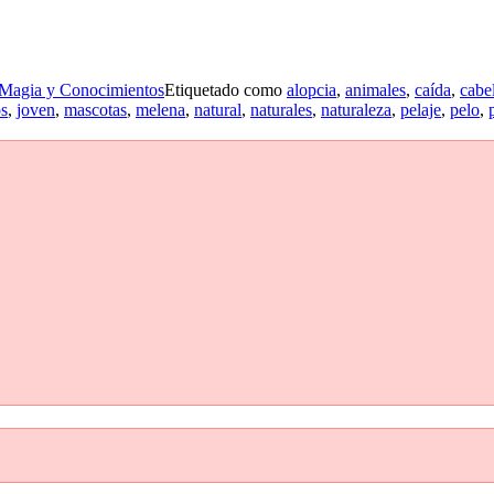
Magia y Conocimientos
Etiquetado como
alopcia
,
animales
,
caída
,
cabe
s
,
joven
,
mascotas
,
melena
,
natural
,
naturales
,
naturaleza
,
pelaje
,
pelo
,