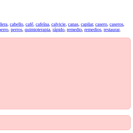
llera
,
cabello
,
café
,
cafeína
,
calvicie
,
canas
,
capilar
,
casero
,
caseros
,
perro
,
perros
,
quimioterapia
,
rápido
,
remedio
,
remedios
,
restaurar
,