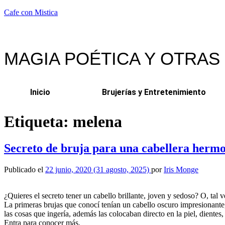
Cafe con Mistica
MAGIA POÉTICA Y OTRAS
Inicio
Brujerías y Entretenimiento
Etiqueta:
melena
Secreto de bruja para una cabellera herm
Publicado el
22 junio, 2020
(31 agosto, 2025)
por
Iris Monge
¿Quieres el secreto tener un cabello brillante, joven y sedoso? O, tal
La primeras brujas que conocí tenían un cabello oscuro impresionante,
las cosas que ingería, además las colocaban directo en la piel, dientes,
Entra para conocer más.