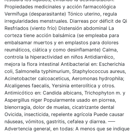
Propiedades medicinales y acción farmacológica
Vermífuga (desparasitante) Tónico uterino, regula
irregularidades menstruales. Diarreas por déficit de Qi
Resfriados (viento frío) Distensión abdominal La
corteza tiene acción balsámica (se empleaba para
embalsamar muertos y en emplastos para dolores
reumáticos, ciática y como desinflamante) Calma,
controla la hiperactividad en niños Antidiarréico,
mejora la flora intestinal Antibacterial en: Escherichia
coli, Salmonella typhimurium, Staphylococcus aureus,
Acinetobacter calcoaceticus, Aeromonas hydrophila;
Alcaligenes faecalis, Yersinia enterolítica y otros.
Antimicótico en: Candida albicans, Trichophyton m. y
Aspergillus niger Popularmente usado en piorrea,
blenorragia, dolor de muelas, cicatrizante dental
Ovicida, insecticida, repelente agrícola Puede causar
náuseas, vómitos, gastritis, cefalea y diarrea. —–
Advertencia general, en todas: A menos que se indique