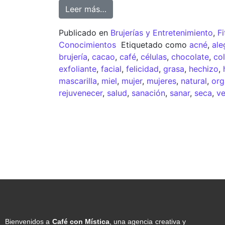
Leer más…
Publicado en
Brujerías y Entretenimiento
,
Fi
Conocimientos
Etiquetado como
acné
,
ale
brujería
,
cacao
,
café
,
células
,
chocolate
,
co
exfoliante
,
facial
,
felicidad
,
grasa
,
hechizo
,
mascarilla
,
miel
,
mujer
,
mujeres
,
natural
,
org
rejuvenecer
,
salud
,
sanación
,
sanar
,
seca
,
ve
Bienvenidos a
Café con Mística
, una agencia creativa y