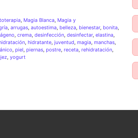
toterapia
,
Magia Blanca
,
Magia y
gría
,
arrugas
,
autoestima
,
belleza
,
bienestar
,
bonita
,
lágeno
,
crema
,
desinfección
,
desinfectar
,
elastina
,
hidratación
,
hidratante
,
juventud
,
magia
,
manchas
,
ánico
,
piel
,
piernas
,
postre
,
receta
,
rehidratación
,
jez
,
yogurt