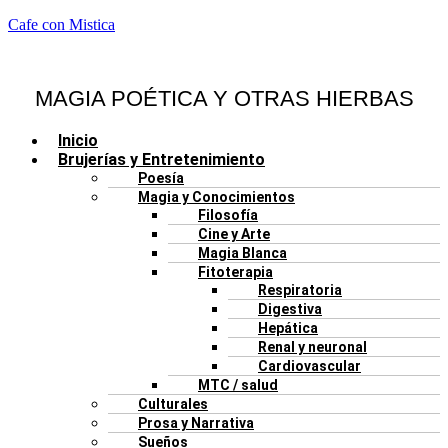
Cafe con Mistica
MAGIA POÉTICA Y OTRAS HIERBAS
Menú
Inicio
Brujerías y Entretenimiento
Poesía
Magia y Conocimientos
Filosofía
Cine y Arte
Magia Blanca
Fitoterapia
Respiratoria
Digestiva
Hepática
Renal y neuronal
Cardiovascular
MTC / salud
Culturales
Prosa y Narrativa
Sueños