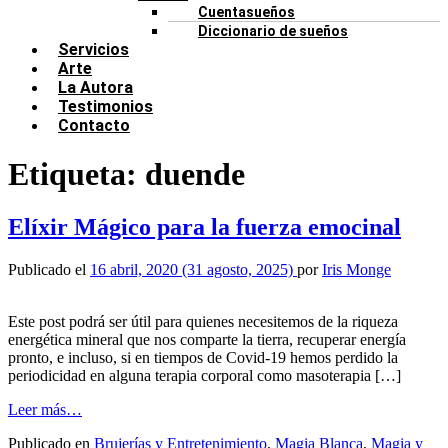
Cuentasueños
Diccionario de sueños
Servicios
Arte
La Autora
Testimonios
Contacto
Etiqueta:
duende
Elíxir Mágico para la fuerza emocinal
Publicado el
16 abril, 2020
(31 agosto, 2025)
por
Iris Monge
Este post podrá ser útil para quienes necesitemos de la riqueza
energética mineral que nos comparte la tierra, recuperar energía
pronto, e incluso, si en tiempos de Covid-19 hemos perdido la
periodicidad en alguna terapia corporal como masoterapia […]
from
Leer más…
Elíxir
Publicado en
Brujerías y Entretenimiento
,
Magia Blanca
,
Magia y
Mágico