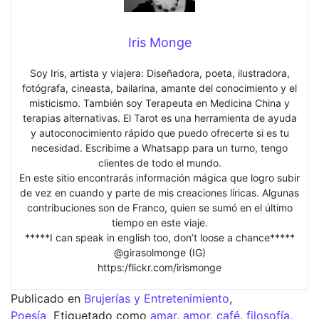
Iris Monge
Soy Iris, artista y viajera: Diseñadora, poeta, ilustradora,
fotógrafa, cineasta, bailarina, amante del conocimiento y el
misticismo. También soy Terapeuta en Medicina China y
terapias alternativas. El Tarot es una herramienta de ayuda
y autoconocimiento rápido que puedo ofrecerte si es tu
necesidad. Escribime a Whatsapp para un turno, tengo
clientes de todo el mundo.
En este sitio encontrarás información mágica que logro subir
de vez en cuando y parte de mis creaciones líricas. Algunas
contribuciones son de Franco, quien se sumó en el último
tiempo en este viaje.
*****I can speak in english too, don’t loose a chance*****
@girasolmonge (IG)
https:/flickr.com/irismonge
Publicado en
Brujerías y Entretenimiento
,
Poesía
Etiquetado como
amar
,
amor
,
café
,
filosofía
,